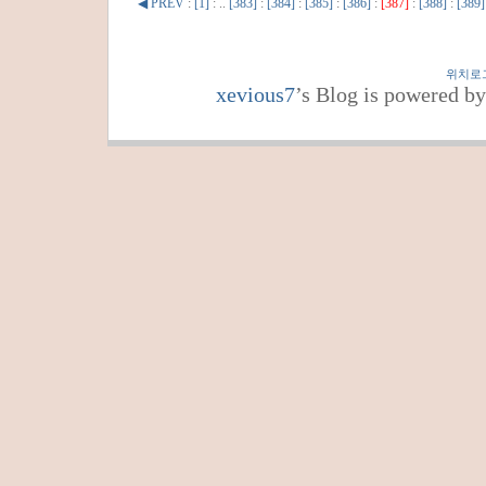
◀ PREV
:
[1]
: ..
[383]
:
[384]
:
[385]
:
[386]
:
[387]
:
[388]
:
[389]
위치로
xevious7
’s Blog is powered b