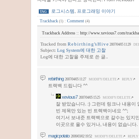
로그시스템
,
프로그래밍 이야기
TAG
Trackback
:
Comment
(1)
(4)
Trackback Address ::
http://www.xevious7.com/trackb
Tracked from
R e b i r t h i n g 's H i v e
2007/04/05 11:29
DE
Subject:
Log System에 대한 고찰
Log에 대한 고찰을 주제로 쓴 글..
rebirthing
2007/04/05 11:27
MODIFY/DELETE
REPLY
트랙백 드립니다 ^^
xevious7
2007/04/05 15:25
MODIFY/DELETE
잘 받았습니다. :) 그런데 링크나 내용이
빈 제목만 있는 빈 트렉백이네요 ^^;
여기서 보내준 트랙백으로 갈수는 있지
이곳으로 올수 있거나, 내용이 없습니다.
magicpotato
2009/03/02 19:52
MODIFY/DELETE
REPLY