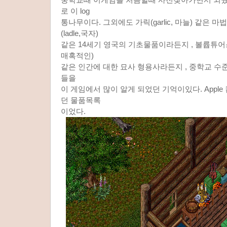
로 이 log
통나무이다. 그외에도 가릭(garlic, 마늘) 같은
(ladle,국자)
같은 14세기 영국의 기초물품이라든지 , 볼륩튜어스(v
매혹적인)
같은 인간에 대한 묘사 형용사라든지 , 중학교 수
들을
이 게임에서 많이 알게 되었던 기억이있다. Apple
던 물품목록
이었다.