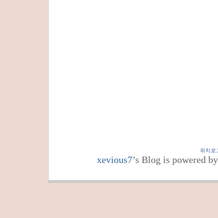
위치로
xevious7
’s Blog is powered b