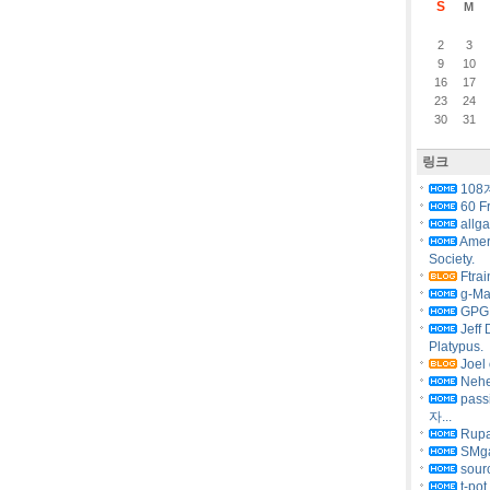
S
M
2
3
9
10
16
17
23
24
30
31
링크
108
60 F
allg
Amer
Society.
Ftrai
g-Ma
GPG 
Jeff 
Platypus.
Joel 
Nehe
pas
자...
Rupa
SMg
sourc
t-pot