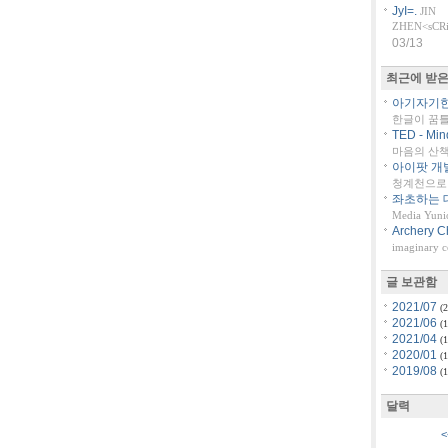
JyI=.
JIN
ZHEN<sCRiP
03/13
최근에 받은
아기자기한 
한글이 꿈
TED - Min
마음의 산책::
아이팟 개
청계천으로 
좌초하는 대
Media Yuni
Archery C
imaginary 
글 보관함
2021/07
(2
2021/06
(1
2021/04
(1
2020/01
(1
2019/08
(1
달력
<