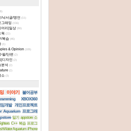
0)
모/낙서글/명언
(51)
로그래밍
(156)
이어리|일상
(90)
트웍
(22)
부/복습
(46)
타
(1)
ples & Opinion
(109)
수필/단편
(2)
획|디자인
(2)
층분석
(2)
ature
(2)
작소
(3)
밍 이야기
불어공부
ramming
XBOX360
 게임개발
개인프로젝트
er Aquarium
프로그래
pstore
일기
appstore 소
ighters
C++
복습
프로그
eshWater Aquarium iPhone