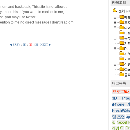
카테고리
nt and trackback, This site is not allowed
전체
 about this. if you want to contact to me,
(49
 , you may use twitter.
메
mention to me no direct message I don't read dm.
프
다
아
공
기
◀ PREV
:
[1]
:
[2]
:
[3]
:
NEXT ▶
Peo
시/
기
심
Cre
공
태그목록
프로그래
3D Prog
iPhone
FreshWat
ap
밍 조언
Neocell F
식
C#
Fr
래밍