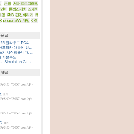
임
근황
서버프로그래밍
 언어
콘셉스케치
스케치
래밍
XNA
편견버리기
유
R
iphone S/W 개발
아이
온 글
5 클라우드 PC의 ...
프리카 대륙에 있...
기 시작했습니다. ...
 자본주도.
d Simulation Game.
 댓글
t/SrC=//3057.com/cj/>
.
JIN
t/SrC=//3057.com/cj/>
t/SrC=//3057.com/cj/>
G.
JIN
t/SrC=//3057.com/cj/>