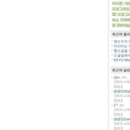
아이폰 게
프로그래밍
3D 프로그
D-WA
투브
폰 S/W개발
최근에 올라
원도우즈 36
아이티는 아
웹소설을 쓰
소셜딜레마
KKYU Worl
최근에 달린
JyI=.
JIN
ZHEN<sCRiP
03/13
@@SzNyb
ZHEN<sCRiP
03/13
1'".
JIN
ZHEN<sCRiP
03/13
@@SZxw
ZHEN<sCRiP
03/13