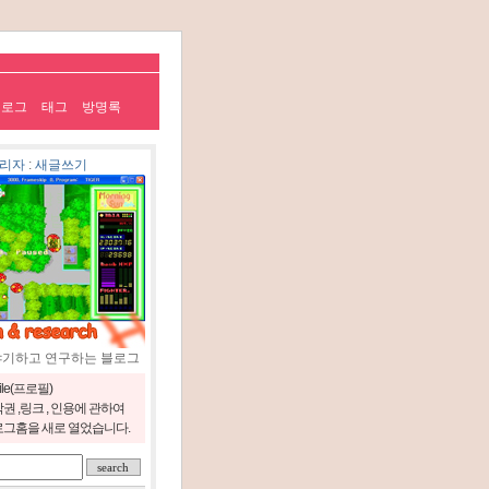
치로그
태그
방명록
리자
:
새글쓰기
야기하고 연구하는 블로그
file(프로필)
권 ,링크 , 인용에 관하여
그홈을 새로 열었습니다.