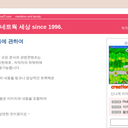
트웍 세상 since 1996.
위
인용에 관하여
관
 모든 문서와 관련콘텐츠는
한채로 , 저작자의 허락하에
용가능합니다.
) 의 내용을 링크나 정상적인 트랙백은
신나게 이
불펌은 이미지와 내용을 포함하여
Pro
저작
블로
당연한 것이겠지요 ~