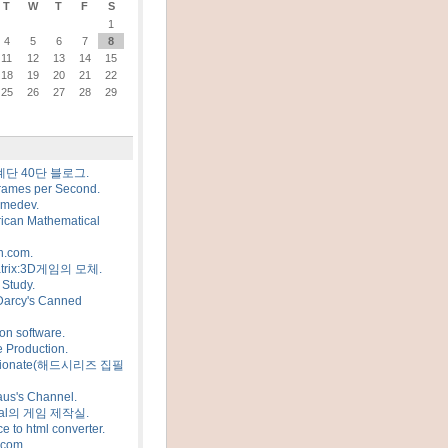
T
W
T
F
S
1
4
5
6
7
8
11
12
13
14
15
18
19
20
21
22
25
26
27
28
29
계단 40단 블로그.
rames per Second.
amedev.
ican Mathematical
n.com.
trix:3D게임의 모체.
Study.
Darcy's Canned
on software.
 Production.
sionate(해드시리즈 집필
us's Channel.
al의 게임 제작실.
e to html converter.
.com.