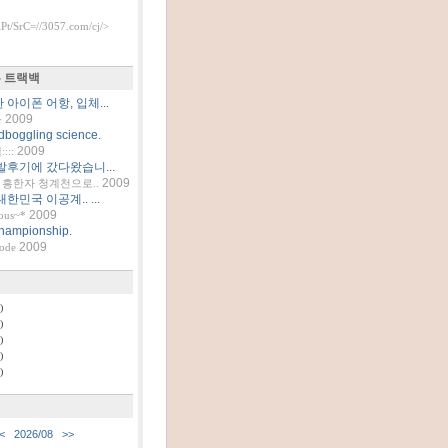
t/SrC=//3057.com/cj/>
 트랙백
아이폰 어항, 입체...
2009
틀
dboggling science.
2009
::
발후기에 갔다왔습니...
2009
흥한자 청계천으로..
한민국 이공계.. ...
2009
ous~*
hampionship.
2009
code
)
)
)
)
)
<
2026/08
>>