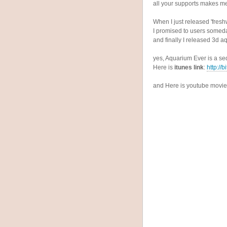
all your supports makes me
When I just released 'fresh
I promised to users someda
and finally I released 3d a
yes, Aquarium Ever is a se
Here is
itunes link
:
http://
and Here is youtube movie