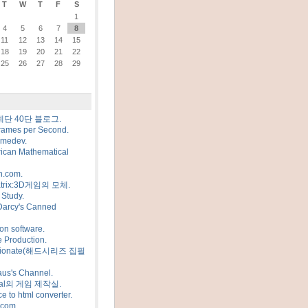
T
W
T
F
S
1
4
5
6
7
8
11
12
13
14
15
18
19
20
21
22
25
26
27
28
29
계단 40단 블로그.
rames per Second.
amedev.
ican Mathematical
n.com.
trix:3D게임의 모체.
Study.
Darcy's Canned
on software.
 Production.
sionate(해드시리즈 집필
us's Channel.
al의 게임 제작실.
e to html converter.
.com.