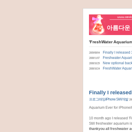
아름다운 네
'FreshWater Aquar
Finally I released
2009/08/04
Freshwater Aquar
2008/11/07
New optional back
2008/10/29
FreshWater Aquari
2008/10/24
Finally I releas
프로그래밍/iPhone S/W개발
20
Aquarium Ever for iPhone/
10 month ago I released 'Fr
Still freshwater aquarium i
thankyou all freshwater 