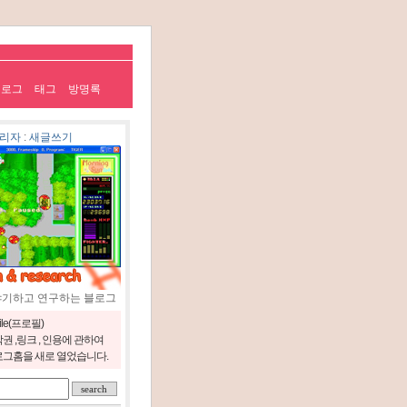
치로그
태그
방명록
리자
:
새글쓰기
야기하고 연구하는 블로그
file(프로필)
권 ,링크 , 인용에 관하여
그홈을 새로 열었습니다.