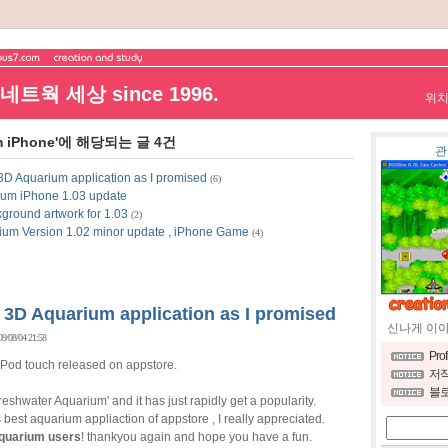
트웍 세상 since 1996.
위
ium iPhone'에 해당되는 글 4건
관
 3D Aquarium application as I promised
(6)
ium iPhone 1.03 update
ground artwork for 1.03
(2)
um Version 1.02 minor update , iPhone Game
(4)
ed 3D Aquarium application as I promised
신나게 이
09/08/04 21:58
Pro
iPod touch released on appstore.
저작
블로
eshwater Aquarium' and it has just rapidly get a popularity.
s best aquarium appliaction of appstore , I really appreciated.
aquarium users
! thankyou again and hope you have a fun.