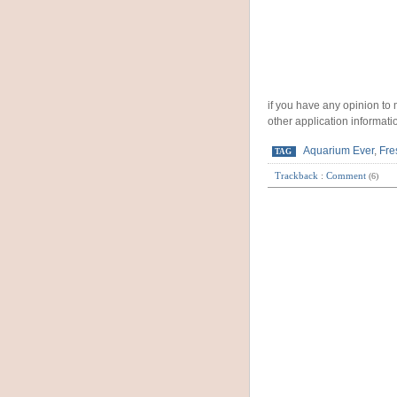
if you have any opinion t
other application informat
Aquarium Ever
,
Fre
TAG
Trackback
:
Comment
(6)