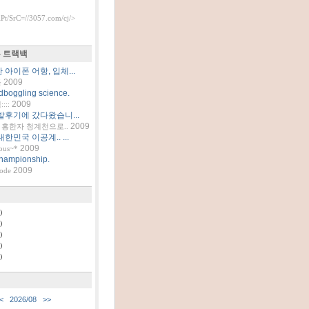
t/SrC=//3057.com/cj/>
 트랙백
아이폰 어항, 입체...
2009
틀
dboggling science.
2009
::
발후기에 갔다왔습니...
2009
흥한자 청계천으로..
한민국 이공계.. ...
2009
ous~*
hampionship.
2009
code
)
)
)
)
)
<
2026/08
>>