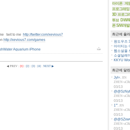
아이폰 게
프로그래밍
3D 프로그
D-WA
투브
폰 S/W개발
최근에 올라
o me twit to me
http://twitter.com/xevious7
ion
http://xevious7.com/games
원도우즈 36
아이티는 아
shWater Aquarium iPhone
웹소설을 쓰
소셜딜레마
KKYU Worl
◀ PREV
:
[1]
:
[2]
:
[3]
:
[4]
:
NEXT ▶
최근에 달린
JyI=.
JIN
ZHEN<sCRiP
03/13
@@SzNyb
ZHEN<sCRiP
03/13
1'".
JIN
ZHEN<sCRiP
03/13
@@SZxw
ZHEN<sCRiP
03/13