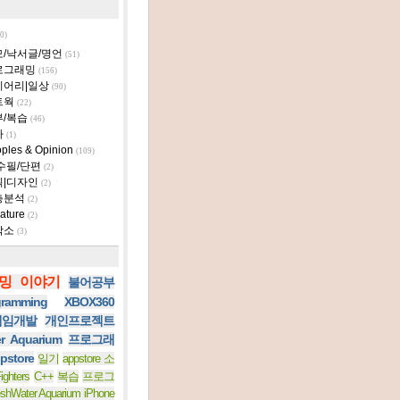
0)
모/낙서글/명언
(51)
로그래밍
(156)
이어리|일상
(90)
트웍
(22)
부/복습
(46)
타
(1)
ples & Opinion
(109)
수필/단편
(2)
획|디자인
(2)
층분석
(2)
ature
(2)
작소
(3)
밍 이야기
불어공부
ramming
XBOX360
 게임개발
개인프로젝트
er Aquarium
프로그래
pstore
일기
appstore 소
ighters
C++
복습
프로그
eshWater Aquarium iPhone