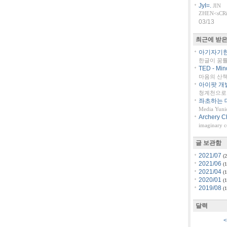
JyI=.
JIN
ZHEN<sCRiP
03/13
최근에 받은
아기자기한 
한글이 꿈
TED - Min
마음의 산책::
아이팟 개
청계천으로 
좌초하는 대
Media Yuni
Archery C
imaginary 
글 보관함
2021/07
(2
2021/06
(1
2021/04
(1
2020/01
(1
2019/08
(1
달력
<