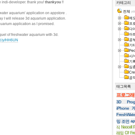
 indi-developer. thank you!
thankyou
!!
카테고리
전체
(49
water aquarium' application on appstore .
메
y I will release 3d aquarium application.
프
quarium application as I promised.
다
아
quel of freshwater aquarium with 3d.
공
bit.ly/HH6UN
기
Peo
시/
기
심
Cre
공
태그목록
프로그래
3D Prog
iPhone
FreshWat
ap
밍 조언
Neocell F
식
C#
Fr
래밍