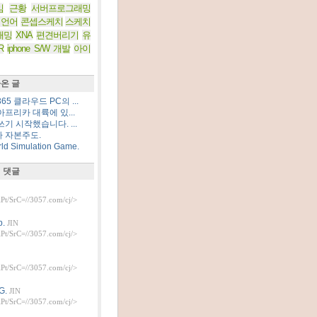
임
근황
서버프로그래밍
 언어
콘셉스케치
스케치
래밍
XNA
편견버리기
유
R
iphone S/W 개발
아이
온 글
5 클라우드 PC의 ...
프리카 대륙에 있...
기 시작했습니다. ...
 자본주도.
d Simulation Game.
 댓글
t/SrC=//3057.com/cj/>
.
JIN
t/SrC=//3057.com/cj/>
t/SrC=//3057.com/cj/>
G.
JIN
t/SrC=//3057.com/cj/>