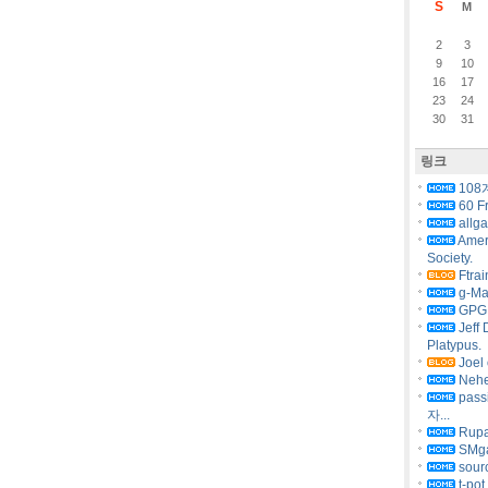
S
M
2
3
9
10
16
17
23
24
30
31
링크
108
60 F
allg
Amer
Society.
Ftrai
g-Ma
GPG 
Jeff 
Platypus.
Joel 
Nehe
pas
자...
Rupa
SMg
sourc
t-pot