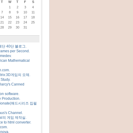
T
W
T
F
S
1
2
3
4
7
8
9
10
11
14
15
16
17
18
21
22
23
24
25
28
29
30
31
계단 40단 블로그.
rames per Second.
amedev.
ican Mathematical
n.com.
trix:3D게임의 모체.
Study.
Darcy's Canned
on software.
 Production.
sionate(해드시리즈 집필
us's Channel.
al의 게임 제작실.
e to html converter.
.com.
 nova.