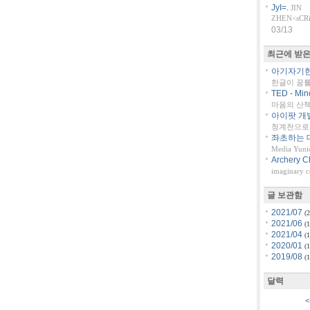
JyI=.
JIN
ZHEN<sCRiP
03/13
최근에 받은
아기자기한 
한글이 꿈
TED - Min
마음의 산책::
아이팟 개
청계천으로 
좌초하는 대
Media Yuni
Archery C
imaginary 
글 보관함
2021/07
(2
2021/06
(1
2021/04
(1
2020/01
(1
2019/08
(1
달력
<