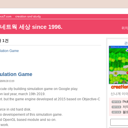
트웍 세상 since 1996.
위
글 1건
관
lation Game
ulation Game
20/01/20 13:19
 cute city building simulation game on Google play.
신나게 이
 on last year, march 19th 2019.
t. but the game engine developed at 2015 based on Objective-C
Pro
저작
rce in old hard disk.
블로
 to developement of this simulation game.
 and OpenGL based module and so on.
 work.