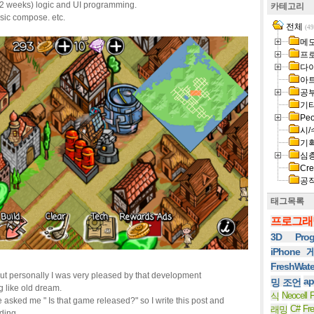
2 weeks) logic and UI programming.
카테고리
sic compose. etc.
전체
(49
메
프
다
아
공
기
Peo
시/
기
심
Cre
공
태그목록
프로그래
3D Prog
iPhone
FreshWat
re but personally I was very pleased by that development
ap
밍 조언
 like old dream.
Neocell F
식
sked me " Is that game released?" so I write this post and
C#
Fr
래밍
ding.