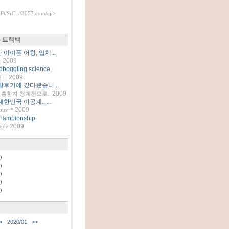
t/SrC=//3057.com/cj/>
 트랙백
아이폰 어항, 입체...
2009
틀
dboggling science.
2009
::
발후기에 갔다왔습니...
2009
흥한자 청계천으로..
한민국 이공계.. ...
2009
ous~*
hampionship.
2009
code
)
)
)
)
)
<
2020/01
>>