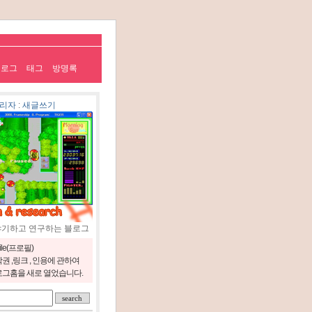
치로그
태그
방명록
리자
:
새글쓰기
야기하고 연구하는 블로그
file(프로필)
권 ,링크 , 인용에 관하여
그홈을 새로 열었습니다.