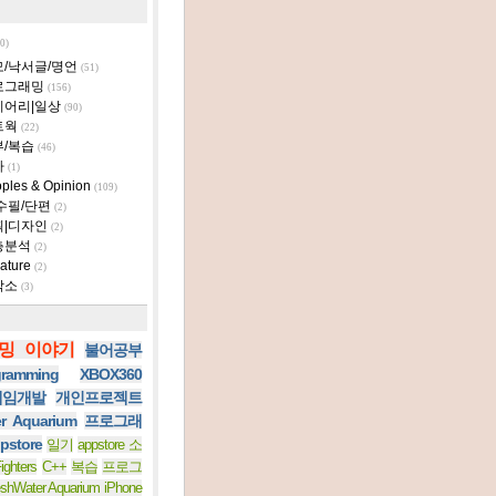
0)
모/낙서글/명언
(51)
로그래밍
(156)
이어리|일상
(90)
트웍
(22)
부/복습
(46)
타
(1)
ples & Opinion
(109)
수필/단편
(2)
획|디자인
(2)
층분석
(2)
ature
(2)
작소
(3)
밍 이야기
불어공부
ramming
XBOX360
 게임개발
개인프로젝트
er Aquarium
프로그래
pstore
일기
appstore 소
ighters
C++
복습
프로그
eshWater Aquarium iPhone