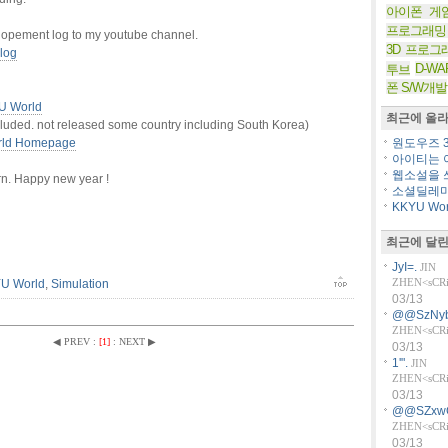
아이폰 게
프로그래밍
lopement log to my youtube channel.
3D 프로그
log
D-WA
투브
폰 S/W개발
U World
최근에 올라
cluded. not released some country including South Korea)
ld Homepage
원도우즈 36
아이티는 아
웹소설을 쓰
rn. Happy new year !
소셜딜레마
KKYU Worl
최근에 달린
JyI=.
JIN
ZHEN<sCRiP
U World
,
Simulation
03/13
@@SzNyb
ZHEN<sCRiP
◀ PREV
:
[1]
:
NEXT ▶
03/13
1'".
JIN
ZHEN<sCRiP
03/13
@@SZxw
ZHEN<sCRiP
03/13