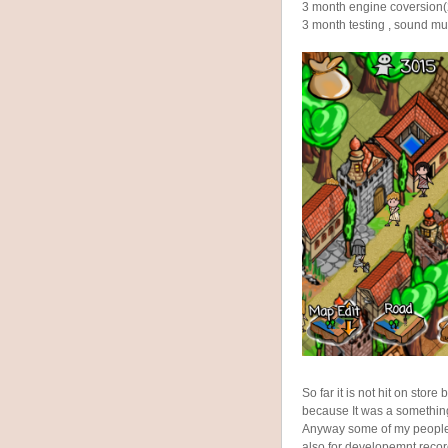
3 month engine coversion(
3 month testing , sound mu
So far it is not hit on sto
because It was a something
Anyway some of my people a
also for developemnt recor