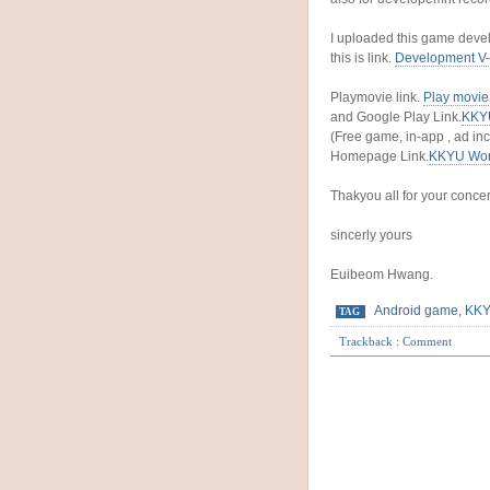
I uploaded this game deve
this is link.
Development V-
Playmovie link.
Play movie
and Google Play Link.
KKY
(Free game, in-app , ad in
Homepage Link.
KKYU Wor
Thakyou all for your conce
sincerly yours
Euibeom Hwang.
Android game
,
KKY
TAG
Trackback
:
Comment