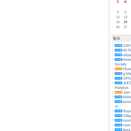
S
M
5
6
12
13
19
20
26
27
링크
108
60 F
allg
Amer
Society.
Ftrai
g-Ma
GPG 
Jeff 
Platypus.
Joel 
Nehe
pas
자...
Rupa
SMg
sourc
t-pot
terra