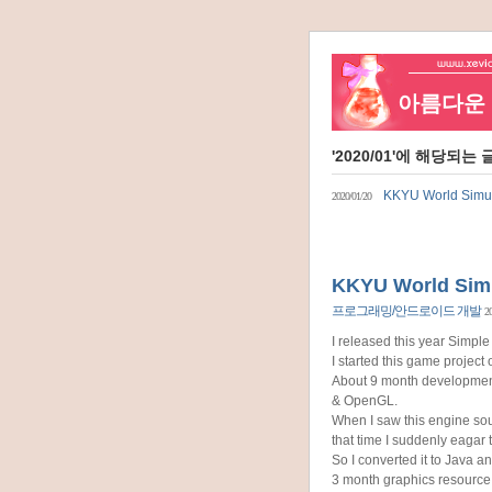
아름다운 네
'2020/01'에 해당되는 
KKYU World Simu
2020/01/20
KKYU World Sim
프로그래밍/안드로이드 개발
20
I released this year Simple
I started this game project
About 9 month developmen
& OpenGL.
When I saw this engine sou
that time I suddenly eagar
So I converted it to Java
3 month graphics resource