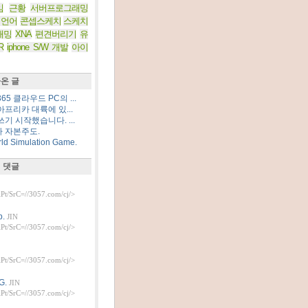
임
근황
서버프로그래밍
 언어
콘셉스케치
스케치
래밍
XNA
편견버리기
유
R
iphone S/W 개발
아이
온 글
5 클라우드 PC의 ...
프리카 대륙에 있...
기 시작했습니다. ...
 자본주도.
d Simulation Game.
 댓글
t/SrC=//3057.com/cj/>
.
JIN
t/SrC=//3057.com/cj/>
t/SrC=//3057.com/cj/>
G.
JIN
t/SrC=//3057.com/cj/>