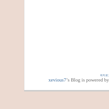
위치로
xevious7
’s Blog is powered b