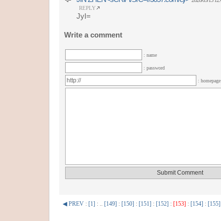
2026/03/13 12:
REPLY
JyI=
Write a comment
: name
: password
: homepag
◀ PREV
:
[1]
: ..
[149]
:
[150]
:
[151]
:
[152]
:
[153]
:
[154]
:
[155]