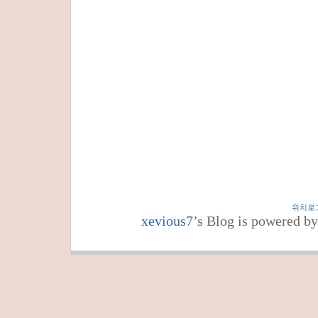
위치로
xevious7
’s Blog is powered b