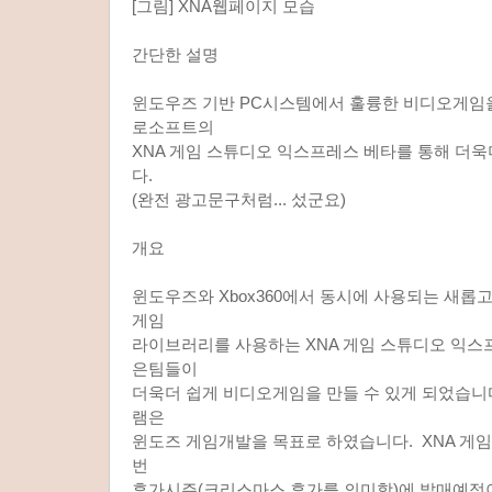
[그림] XNA웹페이지 모습
간단한 설명
윈도우즈 기반 PC시스템에서 훌륭한 비디오게임을 
로소프트의
XNA 게임 스튜디오 익스프레스 베타를 통해 더
다.
(완전 광고문구처럼... 섰군요)
개요
윈도우즈와 Xbox360에서 동시에 사용되는 새
게임
라이브러리를 사용하는 XNA 게임 스튜디오 익스
은팀들이
더욱더 쉽게 비디오게임을 만들 수 있게 되었습니
램은
윈도즈 게임개발을 목표로 하였습니다. XNA 게
번
휴가시즌(크리스마스 휴가를 의미함)에 발매예정이