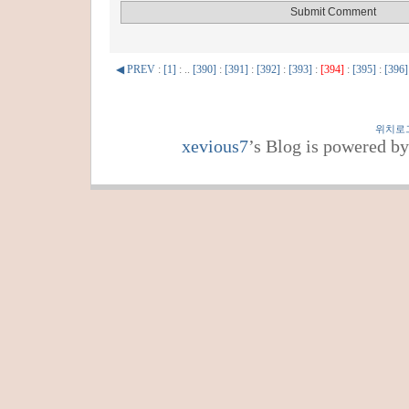
◀ PREV
:
[1]
: ..
[390]
:
[391]
:
[392]
:
[393]
:
[394]
:
[395]
:
[396]
위치로
xevious7
’s Blog is powered b