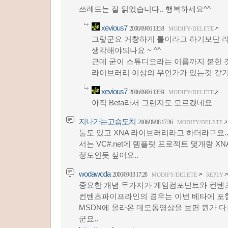
쓰레드는 잘 읽었습니다.. 행복하세요^^
xevious7
2006/09/06 13:38
MODIFY/DELETE
그렇군요 거창하게 툴이라고 하기보단 
생각해야되나요 ~ ^^
근데 굳이 스튜디오라는 이름까지 붙힌 
라이브러리 이상의 무언가가 있는것 같기
xevious7
2006/09/06 13:39
MODIFY/DELETE
아직 Beta라서 그런지도 모르겠네요
지나가는고슴도치
2006/09/08 17:36
MODIFY/DELETE
툴도 있고 XNA 라이브러리라고 하더라구요.
서는 VC#.net에 템플릿 프로젝트 몇개랑 
정도인듯 싶어요..
wodawoda
2006/09/13 17:28
MODIFY/DELETE
REPLY
중요한 개념 두가지가 게임컴포넌트와 컨텐츠
컨텐츠파이프라인의 경우는 이번 베타에 포
MSDN에 올라온 데모동영상을 보면 뭔가 다
군요..