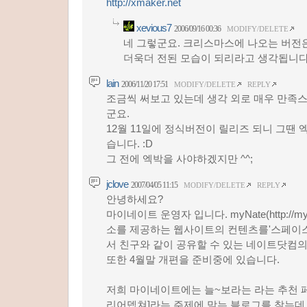
http://xmaker.net
xevious7
2006/09/16 00:36
MODIFY/DELETE
네 그렇군요. 크리스마스에 나오는 버전
더욱더 전된 모습이 되리라고 생각됩니다
lain
2006/11/20 17:51
MODIFY/DELETE
REPLY
조금씩 써보고 있는데 생각 외로 매우 만족
군요.
12월 11일에 정식버전이 릴리즈 되니 그땐
습니다. :D
그 전에 엑박을 사야하겠지만 ^^;
jclove
2007/04/05 11:15
MODIFY/DELETE
REPLY
안녕하세요?
마이네이트 운영자 입니다. myNate(http://my.
소를 제공하는 웹사이트의 컨텐츠를'스페이스
서 친구와 같이 공유할 수 있는 네이트닷컴
또한 4월말 개편을 준비중에 있습니다.
저희 마이네이트에는 늘~보라는 라는 추천 페
리어뎁쳐]라는 주제에 맞는 블로그를 찾는데