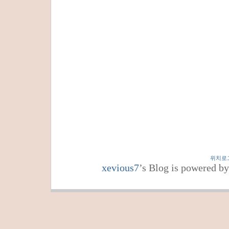
위치로
xevious7
’s Blog is powered b