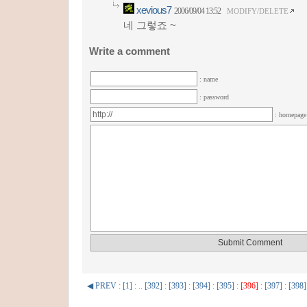
xevious7
2006/09/04 13:52
MODIFY/DELETE
네 그렇죠 ~
Write a comment
: name
: password
: homepag
◀ PREV
:
[1]
: ..
[392]
:
[393]
:
[394]
:
[395]
:
[396]
:
[397]
:
[398]