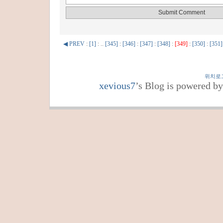
◀ PREV
:
[1]
: ..
[345]
:
[346]
:
[347]
:
[348]
:
[349]
:
[350]
:
[351]
위치로
xevious7
’s Blog is powered b