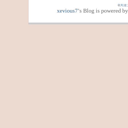
위치로
xevious7
’s Blog is powered b