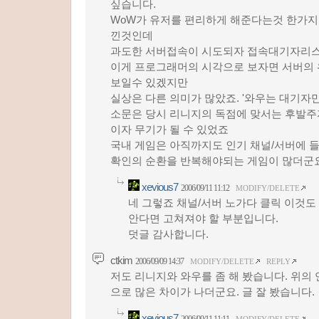
싶습니다.
WoW가 유저를 편리하게 해준다는것 한가지
낀것인데
과도한 서버접속이 시도되자 접속대기자리
이게 프로그래머의 시각으로 보자면 서버의
보일수 있겠지만
실상은 다른 의미가 많았죠. '와우는 대기자
소문은 당시 리니지의 독점에 맞서는 후발주
이자 무기가 될 수 있었죠
국내 게임은 아직까지도 인기 채널/서버에 
확인의 순환을 반복해야되는 게임이 많더군요
xevious7
2006/09/11 11:12
MODIFY/DELETE
네 그렇죠 채널/서버 노가다 클릭 이것도
안다면 고쳐져야 할 부분입니다.
덧글 감사합니다.
ctkim
2006/09/09 14:37
MODIFY/DELETE
REPLY
저도 리니지와 와우를 좀 해 봤습니다. 위의
으로 많은 차이가 나더군요. 글 잘 봤습니다.
xevious7