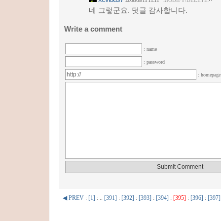
2006/09/11 11:11
MODIFY/DELETE
네 그렇군요. 덧글 감사합니다.
Write a comment
: name
: password
: homepag
◀ PREV
:
[1]
: ..
[391]
:
[392]
:
[393]
:
[394]
:
[395]
:
[396]
:
[397]