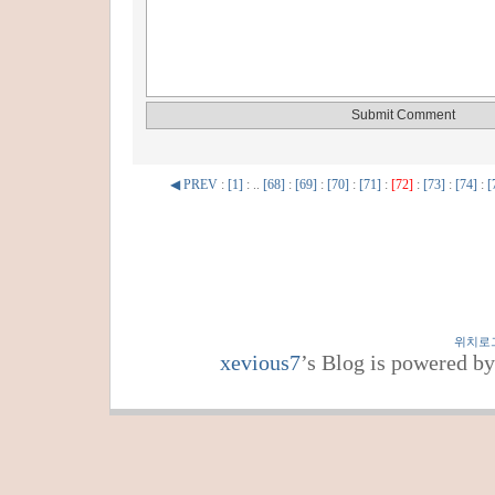
◀ PREV
:
[1]
: ..
[68]
:
[69]
:
[70]
:
[71]
:
[72]
:
[73]
:
[74]
:
[
위치로
xevious7
’s Blog is powered b