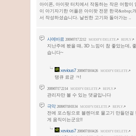
아이폰, 아이팟 터치에서 작동하는 작은 어항이 
이 아기자기한 어플은 아이팟 전문 한국&nbsp;개발
서 작성하셨습니다. 날씬한 고기와 돌아가는 ..
사에바료
2009/07/17 22:12
MODIFY/DELETE
REPLY
지난주에 봤을 때, 3D 느낌이 참 좋았는데,
습니다~
xevious7
2009/07/18 04:26
MODIFY/DELETE
탱큐 료균 ㅋ!
2009/07/17 22:14
MODIFY/DELETE
REPLY
관리자만 볼 수 있는 댓글입니다
극악
2009/07/18 03:34
MODIFY/DELETE
REPLY
전에 포스팅으로 블렌더로 물고기 만들던걸 
게 움직이는군요!!
xevious7
2009/07/18 04:26
MODIFY/DELETE