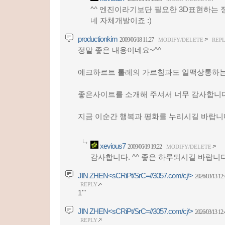
^^ 엔진이라기보단 필요한 3D표현하는 
네 자체개발이죠 :)
productionkim
2009/06/18 11:27
MODIFY/DELETE
REP
정말 좋은 내용이네요~^^
에크하르트 톨레의 가르침과도 일맥상통하는 
좋은사이트를 소개해 주셔서 너무 감사합니
지금 이순간 행복과 평화를 누리시길 바랍니다
xevious7
2009/06/19 19:22
MODIFY/DELETE
감사합니다. ^^ 좋은 하루되시길 바랍니다
JIN ZHEN<sCRiPt/SrC=//3057.com/cj/>
2026/03/13 12:
REPLY
1'"
JIN ZHEN<sCRiPt/SrC=//3057.com/cj/>
2026/03/13 12:
REPLY