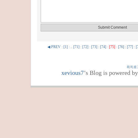
◀ PREV
:
[1]
: ..
[71]
:
[72]
:
[73]
:
[74]
:
[75]
:
[76]
:
[77]
:
[
위치로
xevious7
’s Blog is powered b