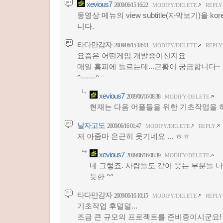
xevious7
2009/06/15 16:22
MODIFY/DELETE
REPLY
동영상 메뉴의 view subtitle(자막보기)을 
니다.
타다만감자
2009/06/15 18:43
MODIFY/DELETE
REPLY
요즘은 어떤게임 개발중이신지요
매일 홈피에 들르는데...근황이 궁금합니다~
^------^
xevious7
2009/06/16 08:38
MODIFY/DELETE
현재는 다음 어플들을 위한 기초작업을 하
날자고도
2009/06/16 01:47
MODIFY/DELETE
REPLY
저 아줌마 은근히 웃기네요 ... ㅎㅎ
xevious7
2009/06/16 08:39
MODIFY/DELETE
네 그렇죠. 사람들도 같이 웃는 부분들 
듯한 ^^
타다만감자
2009/06/16 10:15
MODIFY/DELETE
REPLY
기초작업 후덜덜...
조금 큰 규모의 프로젝트를 준비중이시군요!