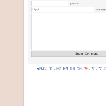
: password
: homepag
◀ PREV
:
[1]
: ..
[66]
:
[67]
:
[68]
:
[69]
:
[70]
:
[71]
:
[72]
:
[