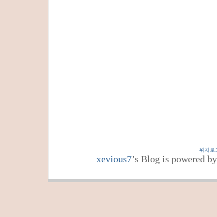
위치로
xevious7
’s Blog is powered b