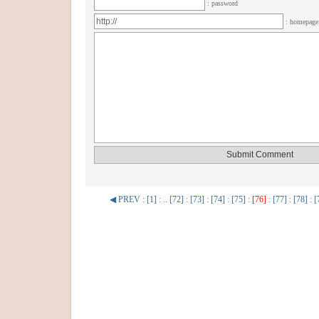
: password
: homepag
◀ PREV
:
[1]
: ..
[72]
:
[73]
:
[74]
:
[75]
:
[76]
:
[77]
:
[78]
:
[