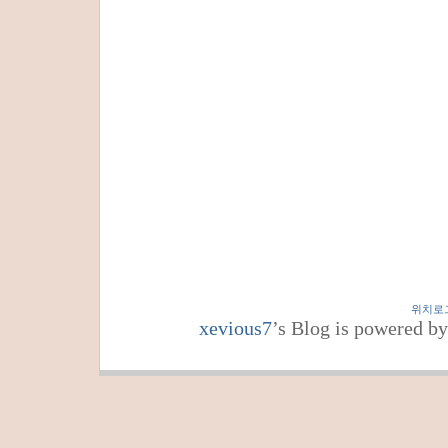
위치로
xevious7
’s Blog is powered b