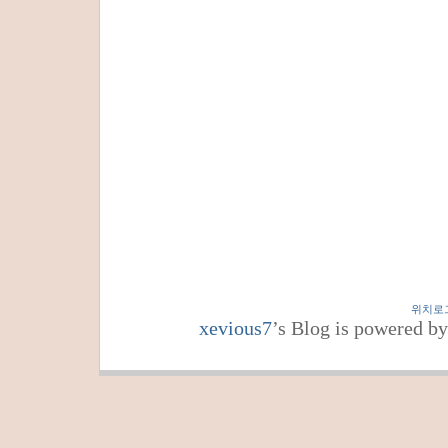
위치로
xevious7
’s Blog is powered b