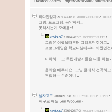
Trackback Address ::
http://www.xevious7.com/trackb
타다만감자
2009/04/24 10:00
MODIFY/DELETE
REPLY
그림, 프로그램, 음악까지...
못하시는게 모에욤~!
xevious7
2009/04/24 17:27
MODIFY/DELETE
그림은 어렸을때부터 그려오던것이고..
프로그래밍은 학교다닐때부터 배웠던것이
아하하.... 모 독립개발자들은 다들 하는
음악은 빼주세요.. 그냥 클래식 선곡하고
편집하는 수준이니 ;;
날자고도
2009/04/26 17:38
MODIFY/DELETE
REPLY
꺼꾸로 해도 Sun WooSun~
xevious7
2009/04/26 17:42
MODIFY/DELETE