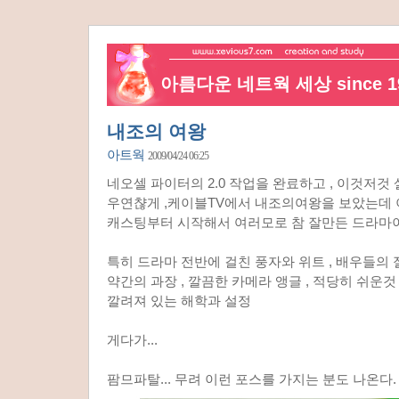
아름다운 네트웍 세상 since 19
내조의 여왕
아트웍
2009/04/24 06:25
네오셀 파이터의 2.0 작업을 완료하고 , 이것저것
우연챦게 ,케이블TV에서 내조의여왕을 보았는데 
캐스팅부터 시작해서 여러모로 참 잘만든 드라마
특히 드라마 전반에 걸친 풍자와 위트 , 배우들의
약간의 과장 , 깔끔한 카메라 앵글 , 적당히 쉬운
깔려져 있는 해학과 설정
게다가...
팜므파탈... 무려 이런 포스를 가지는 분도 나온다.