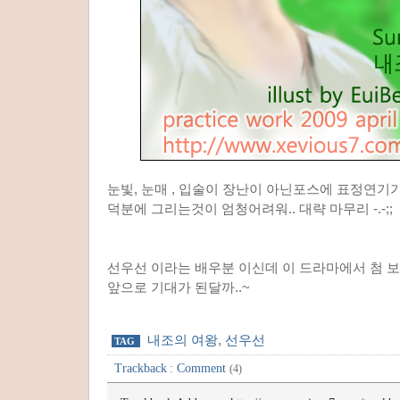
눈빛, 눈매 , 입술이 장난이 아닌포스에 표정연기가 .
덕분에 그리는것이 엄청어려워.. 대략 마무리 -.-;;
선우선 이라는 배우분 이신데 이 드라마에서 첨 
앞으로 기대가 된달까..~
내조의 여왕
,
선우선
TAG
Trackback
:
Comment
(4)