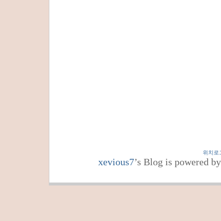
위치로
xevious7
’s Blog is powered b