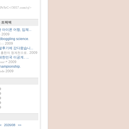
t/SrC=//3057.com/cj/>
 트랙백
아이폰 어항, 입체...
2009
틀
dboggling science.
2009
::
발후기에 갔다왔습니...
2009
흥한자 청계천으로..
한민국 이공계.. ...
2009
ous~*
hampionship.
2009
code
)
)
)
)
)
<
2026/08
>>