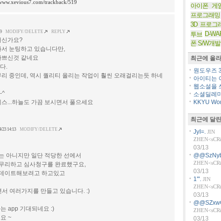
/www.xevious7.com/trackback/519
아이폰 게
프로그래밍
3D 프로그
9
MODIFY/DELETE
REPLY
D-WA
투브
떠신가요?
폰 S/W개발
와서 눈팅하고 있습니다만,
바쁘신것 같네요
최근에 올라
다.
원도우즈 36
마무리 중인데, 역시 퀄리티 올리는 작업이 훨씬 오래걸리는듯 하네
아이티는 아
웹소설을 쓰
-^
소셜딜레마
스...하늘도 가끔 보시면서 풀으세요
KKYU Worl
최근에 달린
4/23 14:13
MODIFY/DELETE
JyI=.
JIN
ZHEN<sCRiP
03/13
%는 아니지만 일단 적당한 선에서
@@SzNyb
ZHEN<sCRiP
 마무리하고 심사청구를 완료했구요,
03/13
 업데이트해보려고 하고있고
1'".
JIN
ZHEN<sCRiP
서 여러가지를 만들고 있습니다. :)
03/13
@@SZxw
 app 기대되네요 :)
ZHEN<sCRiP
요 ~
03/13