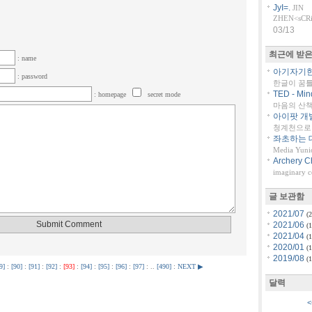
JyI=.
JIN
ZHEN<sCRiP
03/13
최근에 받은
: name
아기자기한 
: password
한글이 꿈
TED - Min
: homepage
secret mode
마음의 산책::
아이팟 개
청계천으로 
좌초하는 대
Media Yuni
Archery C
imaginary 
글 보관함
2021/07
(2
2021/06
(1
2021/04
(1
2020/01
(1
2019/08
(1
9]
:
[90]
:
[91]
:
[92]
:
[93]
:
[94]
:
[95]
:
[96]
:
[97]
: ..
[490]
:
NEXT ▶
달력
<