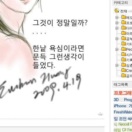
카테고리
전체
(49
메
프
다
아
공
기
Peo
시/
기
심
Cre
공
태그목록
프로그래
3D Prog
iPhone
FreshWat
ap
밍 조언
Neocell F
식
C#
Fr
래밍