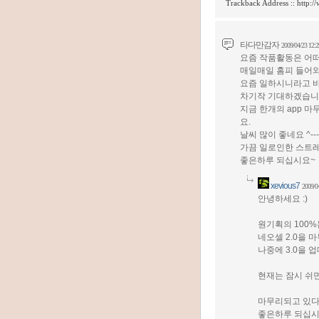
Trackback Address ::
http:/
타다만감자
2009/04/23 12:2
요즘 작품활동은 어
매일매일 홈피 들어
요즘 일하시니라고 
차기작 기대하겠습니
지금 한개의 app 
요.
날씨 많이 좋네요 ^---
가끔 일로인한 스트레
좋은하루 되십시요~
xevious7
2009/0
안녕하세요 :)
원기획의 100
네오셀 2.0을
나중에 3.0을
현재는 잠시 쉬면
마무리되고 있다는
좋은하루 되십시