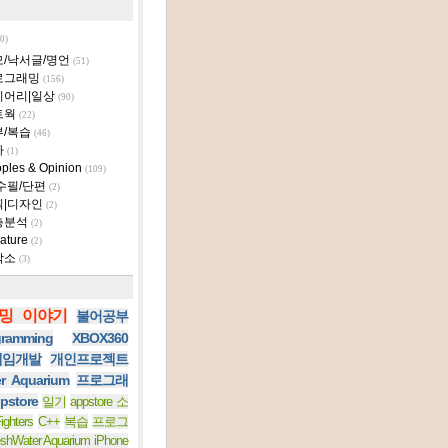
0)
모/낙서글/명언
(51)
로그래밍
(156)
이어리|일상
(90)
트웍
(22)
부/복습
(46)
타
(1)
ples & Opinion
(109)
수필/단편
(2)
획|디자인
(2)
층분석
(2)
ature
(2)
작소
(3)
밍 이야기
불어공부
ramming
XBOX360
 게임개발
개인프로젝트
er Aquarium
프로그래
pstore
일기
appstore 소
ighters
C++
복습
프로그
eshWater Aquarium iPhone