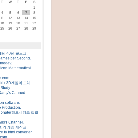
T
W
T
F
S
1
4
5
6
7
8
11
12
13
14
15
18
19
20
21
22
25
26
27
28
29
계단 40단 블로그.
rames per Second.
amedev.
ican Mathematical
n.com.
trix:3D게임의 모체.
Study.
Darcy's Canned
on software.
 Production.
sionate(해드시리즈 집필
us's Channel.
al의 게임 제작실.
e to html converter.
.com.