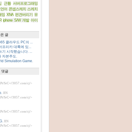
임
근황
서버프로그래밍
 언어
콘셉스케치
스케치
래밍
XNA
편견버리기
유
R
iphone S/W 개발
아이
온 글
5 클라우드 PC의 ...
프리카 대륙에 있...
기 시작했습니다. ...
 자본주도.
d Simulation Game.
 댓글
t/SrC=//3057.com/cj/>
.
JIN
t/SrC=//3057.com/cj/>
t/SrC=//3057.com/cj/>
G.
JIN
t/SrC=//3057.com/cj/>