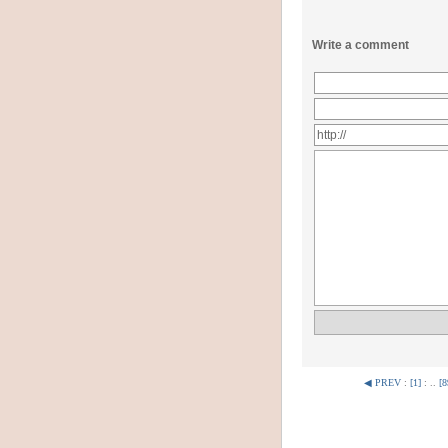
Write a comment
◀ PREV
:
[1]
: ..
[8