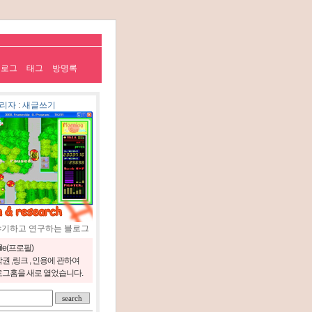
치로그
태그
방명록
리자
:
새글쓰기
야기하고 연구하는 블로그
file(프로필)
권 ,링크 , 인용에 관하여
그홈을 새로 열었습니다.