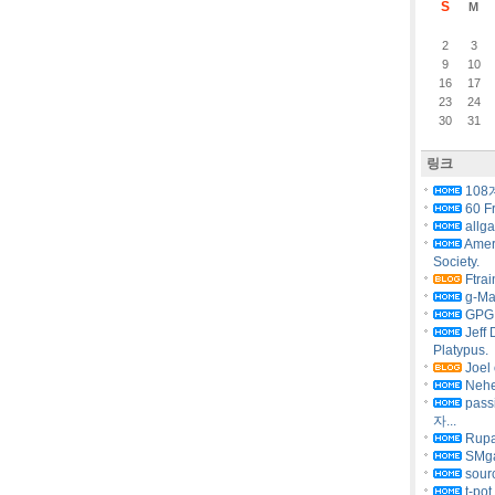
S
M
2
3
9
10
16
17
23
24
30
31
링크
108
60 F
allg
Amer
Society.
Ftrai
g-Ma
GPG 
Jeff 
Platypus.
Joel 
Nehe
pas
자...
Rupa
SMg
sourc
t-pot