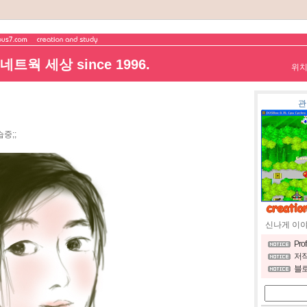
트웍 세상 since 1996.
위
관
중;;
신나게 이
Pro
저작
블로