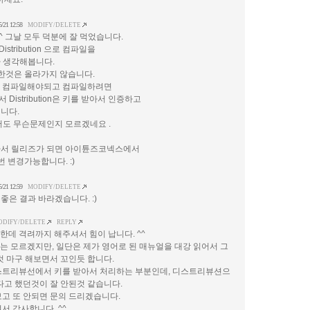
5/21 12:58
MODIFY/DELETE
^ 그날 모두 덕분에 잘 먹었습니다.
istribution 으로 컴파일을
 생각해봅니다.
일한것은 올라가지 않습니다.
on으로 컴파일해야되고 컴파일하려면
istribution은 키를 받아서 인증하고
니다.
저도 무슨문제인지 모르겠네요 .
서 릴리즈가 되면 아이튠즈코넥스에서
 변경가능합니다. :)
5/21 12:59
MODIFY/DELETE
은 결과 바라겠습니다. :)
ODIFY/DELETE
REPLY
족한데 격려까지 해주셔서 힘이 납니다. ^^
 모르겠지만, 일단은 제가 영어로 된 매뉴얼을 대강 읽어서 그
것 마구 해보면서 꼬인듯 합니다.
스트리뷰선에서 키를 받아서 처리하는 부분인데, 디스트리뷰션으
다고 했던것이 잘 안된것 같습니다.
고 또 안되면 문의 드리겠습니다.
서 감사합니다. ^^