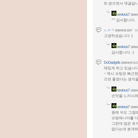
트 받으면서 댓글답니
xevious7
2009/0
^^ 감사합니다.
ㄴㅇㄱ
2009/04/28 18:07
M
고생하셨습니다 :)
xevious7
2009/0
감사합니다. :)
DoGadgets
2009/04/29 15:5
재밌게 하고 있습니다
~ 역시 슈팅은 뻐근
으면 좋겠다는 생각을
xevious7
2009/0
손맛을 느끼시려면
xevious7
2009/0
원래 저도 그점때
슈팅메니아를 
그런데 많은 유저분
없다는데 분개