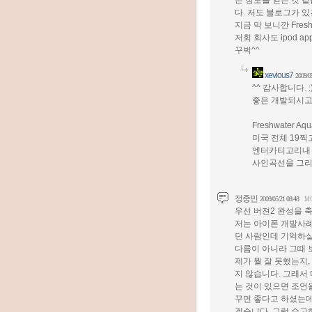
은 정보를 얻은 것 
다. 저도 블로그가 있
지금 막 보니깐 Freshwa
저회 회사도 ipod 
꾸벅^^
xevious7
2009/0
^^ 감사합니다. :
좋은 개발되시고
Freshwater Aq
미국 전체 19
엔터카티고리내 
사인곡선을 그리고
정종민
2009/05/21 08:48
M
우선 버젼2 완성을 
저는 아이폰 개발사례
던 사람인데 기억하실
다름이 아니라 그때
제가 뭘 잘 못했는지
지 않습니다. 그래서
는 것이 있으면 조언
꾸면 좋다고 하셨는데
겠습니다. 그럼 수고