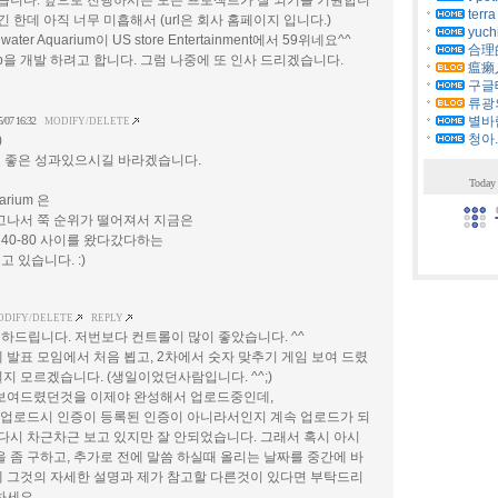
같습니다. 앞으로 진행하시는 모든 프로젝트가 잘 되기를 기원합니
terra
긴 한데 아직 너무 미흡해서 (url은 회사 홈페이지 입니다.)
yuch
ter Aquarium이 US store Entertainment에서 59위네요^^
合理的 
app을 개발 하려고 합니다. 그럼 나중에 또 인사 드리겠습니다.
瘟癩人
구글
류광의
별바
5/07 16:32
MODIFY/DELETE
청아.
)
 좋은 성과있으시길 바라겠습니다.
Today 
uarium 은
찍고나서 쭉 순위가 떨어져서 지금은
40-80 사이를 왔다갔다하는
 있습니다. :)
ODIFY/DELETE
REPLY
축하드립니다. 저번보다 컨트롤이 많이 좋았습니다. ^^
 발표 모임에서 처음 뵙고, 2차에서 숫자 맞추기 게임 보여 드렸
지 모르겠습니다. (생일이었던사람입니다. ^^;)
 보여드렸던것을 이제야 완성해서 업로드중인데,
, 업로드시 인증이 등록된 인증이 아니라서인지 계속 업로드가 되
 다시 차근차근 보고 있지만 잘 안되었습니다. 그래서 혹시 아시
을 좀 구하고, 추가로 전에 말씀 하실때 올리는 날짜를 중간에 바
 그것의 자세한 설명과 제가 참고할 다른것이 있다면 부탁드리
하세요.