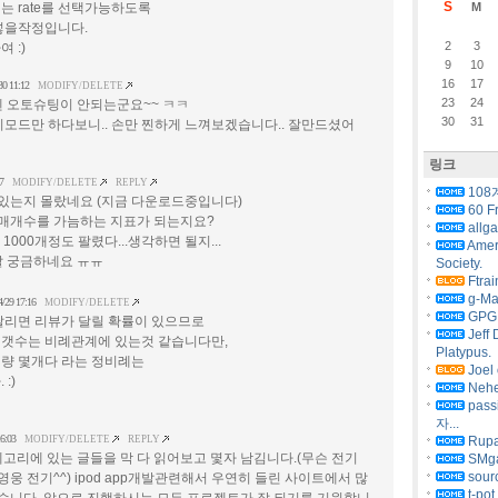
S
는 rate를 선택가능하도록
M
넣을작정입니다.
2
3
 :)
9
10
16
17
30 11:12
MODIFY/DELETE
23
24
엔 오토슈팅이 안되는군요~~ ㅋㅋ
30
31
지모드만 하다보니.. 손만 찐하게 느껴보겠습니다.. 잘만드셨어
링크
7
MODIFY/DELETE
REPLY
108
모가 있는지 몰랐네요 (지금 다운로드중입니다)
60 F
판매개수를 가늠하는 지표가 되는지요?
allg
1000개정도 팔렸다...생각하면 될지...
Amer
말 궁금하네요 ㅠㅠ
Society.
Ftrai
g-Ma
4/29 17:16
MODIFY/DELETE
GPG 
팔리면 리뷰가 달릴 확률이 있으므로
Jeff 
갯수는 비례관계에 있는것 같습니다만,
Platypus.
량 몇개다 라는 정비례는
Joel 
:)
Nehe
pas
자...
6:03
MODIFY/DELETE
REPLY
Rupa
 카테고리에 있는 글들을 막 다 읽어보고 몇자 남김니다.(무슨 전기
SMg
sourc
영웅 전기^^) ipod app개발관련해서 우연히 들린 사이트에서 많
t-pot