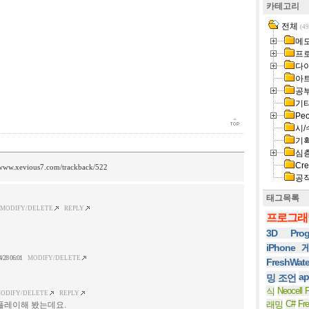
카테고리
전체
(49
메
프
다
아
공
기
Peo
시/
기
심
Cre
/www.xevious7.com/trackback/522
공
태그목록
MODIFY/DELETE
REPLY
프로그래
3D Prog
iPhone
4/28 06:01
MODIFY/DELETE
FreshWat
ap
밍 조언
Neocell F
식
ODIFY/DELETE
REPLY
C#
Fr
래밍
플레이해 봤는데요.