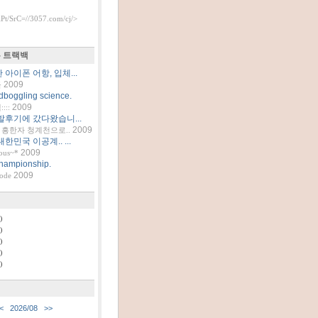
t/SrC=//3057.com/cj/>
 트랙백
아이폰 어항, 입체...
2009
틀
dboggling science.
2009
::
발후기에 갔다왔습니...
2009
흥한자 청계천으로..
한민국 이공계.. ...
2009
ous~*
hampionship.
2009
code
)
)
)
)
)
<
2026/08
>>