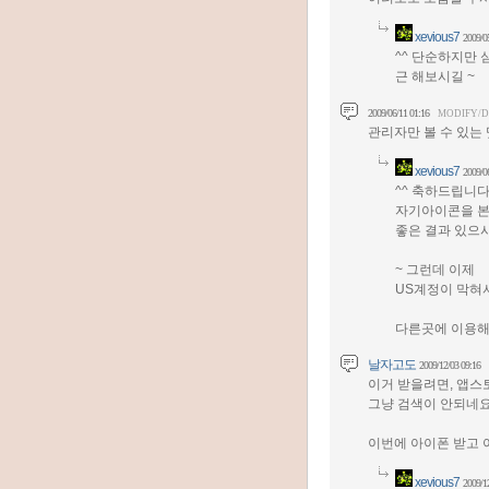
xevious7
2009/0
^^ 단순하지만
근 해보시길 ~
2009/06/11 01:16
MODIFY/
관리자만 볼 수 있는
xevious7
2009/0
^^ 축하드립니다
자기아이콘을 본
좋은 결과 있으시
~ 그런데 이제
US계정이 막혀
다른곳에 이용해주
날자고도
2009/12/03 09:16
이거 받을려면, 앱스
그냥 검색이 안되네요
이번에 아이폰 받고 
xevious7
2009/1