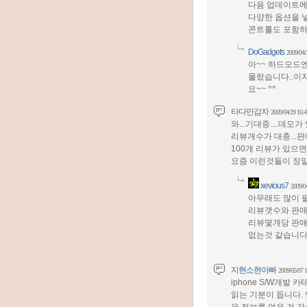
다음 업데이트에
다양한 옵션을 
콘트롤도 포함하여
DoGadgets
2009/04/
아~~ 하드모드
몰랐습니다..이
요~~ ^^
타다만감자
2009/04/29 16:4
와...기대중....데
리뷰개수가 대충...
100개 리뷰가 있으면 
요즘 이런것들이 정
xevious7
2009/0
아무래도 많이 
리뷰갯수와 판매
리뷰몇개당 판매
없는것 같습니다. 
지현소현아빠
2009/05/07 1
iphone S/W개발
읽는 기분이 듭니다. 