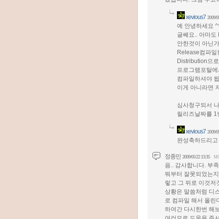
xevious7
2009/0
예 안녕하세요 ^
글쎄요.. 아마도 D
안한것이 아닌가
Release컴파
Distributi
프로그램포탈에서 D
컴파일하셔야 됩
이게 아니라면 
심사청구되서 나
릴리즈날짜를 1번
xevious7
2009/0
완성축하드리고 좋
정종민
2009/05/22 13:35
M
음.. 감사합니다. 부
뭐부터 잘못되었는지는
렇고 그 뒤로 이것저
상황은 말씀처럼 디
로 컴파일 해서 올린
하여간 다시한번 해보
여러모로 도움을 주셔