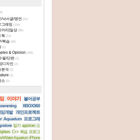
0)
모/낙서글/명언
(51)
로그래밍
(156)
이어리|일상
(90)
트웍
(22)
부/복습
(46)
타
(1)
ples & Opinion
(109)
수필/단편
(2)
획|디자인
(2)
층분석
(2)
ature
(2)
작소
(3)
밍 이야기
불어공부
ramming
XBOX360
 게임개발
개인프로젝트
er Aquarium
프로그래
pstore
일기
appstore 소
ighters
C++
복습
프로그
eshWater Aquarium iPhone