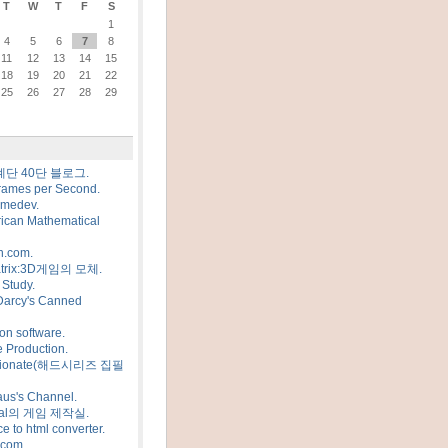
T
W
T
F
S
1
4
5
6
7
8
11
12
13
14
15
18
19
20
21
22
25
26
27
28
29
계단 40단 블로그.
rames per Second.
amedev.
ican Mathematical
n.com.
trix:3D게임의 모체.
Study.
Darcy's Canned
on software.
 Production.
sionate(해드시리즈 집필
us's Channel.
al의 게임 제작실.
e to html converter.
.com.