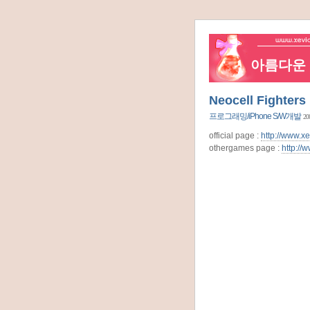
아름다운 네
Neocell Fighters 
프로그래밍/iPhone S/W개발
20
official page :
http://www.x
othergames page :
http:/