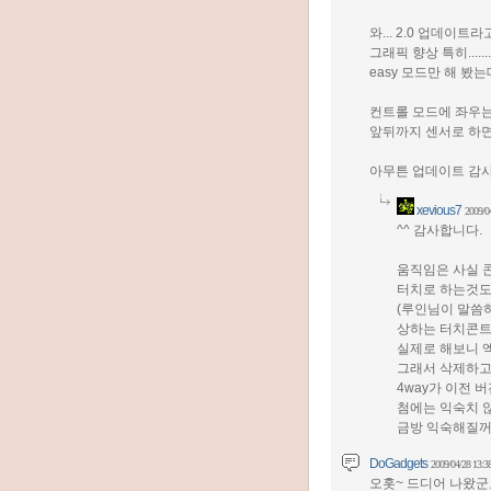
와... 2.0 업데이트라
그래픽 향상 특히......
easy 모드만 해 봤는
컨트롤 모드에 좌우는 
앞뒤까지 센서로 하면
아무튼 업데이트 감사드
xevious7
2009/0
^^ 감사합니다.
움직임은 사실 
터치로 하는것도
(루인님이 말씀
상하는 터치콘트
실제로 해보니 
그래서 삭제하고
4way가 이전 
첨에는 익숙치 
금방 익숙해질꺼
DoGadgets
2009/04/28 13:3
오홋~ 드디어 나왔군