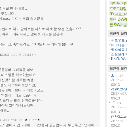
아이폰 게
고 부를 만 하네요...
프로그래밍
. 멋집니다..
3D 프로그
데 easy 모드는 조금 쉽더군요.
D-WA
투브
폰 S/W개발
센서로 하고 앞뒤로는 터치로 하게 할 수는 없을까요? -_-
최근에 올라
 너무 어려워지지만 앞뒤로 가고는 싶은데....
원도우즈 36
리고, 축하드려요^^ 3.0도 더욱 기대해 봅니다!
아이티는 아
웹소설을 쓰
소셜딜레마
4/28 06:03
MODIFY/DELETE
KKYU Worl
최근에 달린
콘틀럴러 그래픽을 넣어
 테스팅을 해보았는데요
JyI=.
JIN
하신것처럼 좌우는 엑셀
ZHEN<sCRiP
03/13
롤도 테스트해보았지만)
@@SzNyb
엑셀레이터보다 더 어렵더군요
ZHEN<sCRiP
 엑셀레이터로 갔습니다.
03/13
버전보다는 훨씬 쉬워졌습니다.
1'".
JIN
않아서 그런데 해보시면
ZHEN<sCRiP
예요;;
03/13
@@SZxw
8
MODIFY/DELETE
REPLY
ZHEN<sCRiP
요~ 얼마나 업그레이드 되었을지 궁금합니다. 두근두근~ 업데이
03/13