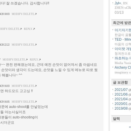
다! 잘 쓰겠습니다. 감사합니다!!
JyI=.
JIN
ZHEN<sCRiP
03/13
4/28 18:03
MODIFY/DELETE
최근에 받은
ODIFY/DELETE
REPLY
아기자기한 
한글이 꿈
TED - Min
마음의 산책::
4/28 22:22
MODIFY/DELETE
아이팟 개
청계천으로 
좌초하는 대
7
MODIFY/DELETE
REPLY
Media Yuni
~~ 완전 편해졌는데요, 근데 예전 손맛이 없어져서 좀 아쉽네요
Archery C
한 손맛이라 생각이 드는데요, 손맛을 느낄 수 있게 메뉴로 따로 뒀
imaginary 
 해봅니다~ ^^
글 보관함
4/29 16:03
MODIFY/DELETE
2021/07
(2
 하드모드 고고싱 !!
2021/06
(1
2021/04
(1
4/29 16:05
MODIFY/DELETE
2020/01
(1
문에 auto-shoot를 안넣었는데
2019/08
(1
다들 아는사실이죠
들이 auto-shooting이
달력
하시더군요
<