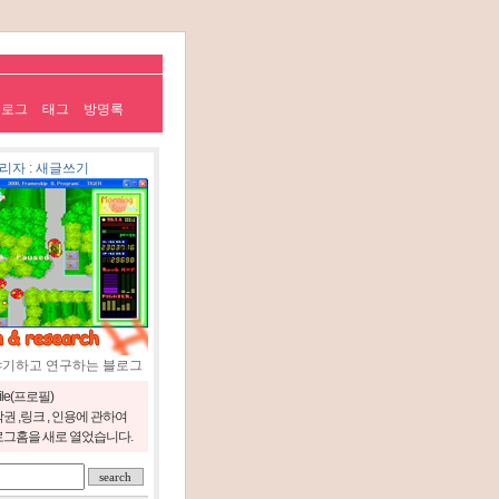
치로그
태그
방명록
리자
:
새글쓰기
야기하고 연구하는 블로그
file(프로필)
권 ,링크 , 인용에 관하여
그홈을 새로 열었습니다.