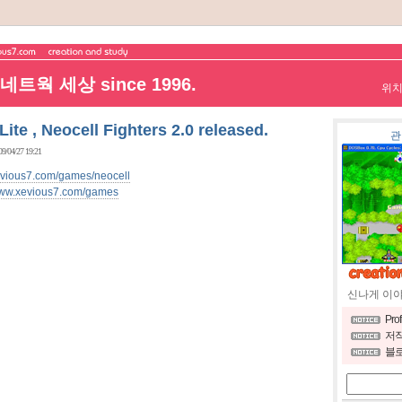
트웍 세상 since 1996.
위
Lite , Neocell Fighters 2.0 released.
관
09/04/27 19:21
evious7.com/games/neocell
/www.xevious7.com/games
신나게 이
Pro
저작
블로