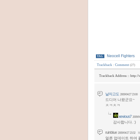
Neocell Fighters
TAG
Trackback
:
Comment
(27)
Trackback Address ::
http:/
날자고도
2009/04/27 23:00
드디어 나왔군요~
ㅊㅋㅊㅋ
xevious7
2009/0
감사합니다. :)
ruinblue
2009/04/27 23:32
M
얼른 업데이트 하여 