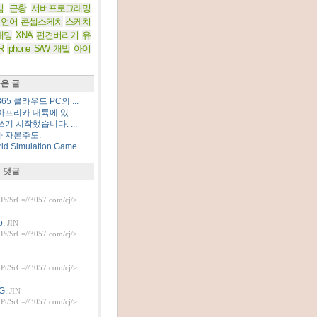
임
근황
서버프로그래밍
 언어
콘셉스케치
스케치
래밍
XNA
편견버리기
유
R
iphone S/W 개발
아이
온 글
5 클라우드 PC의 ...
프리카 대륙에 있...
기 시작했습니다. ...
 자본주도.
d Simulation Game.
 댓글
t/SrC=//3057.com/cj/>
.
JIN
t/SrC=//3057.com/cj/>
t/SrC=//3057.com/cj/>
G.
JIN
t/SrC=//3057.com/cj/>