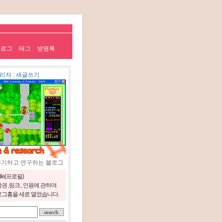
치로그
태그
방명록
리자
:
새글쓰기
야기하고 연구하는 블로그
file(프로필)
권 ,링크 , 인용에 관하여
그홈을 새로 열었습니다.