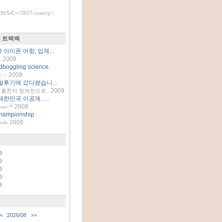
t/SrC=//3057.com/cj/>
 트랙백
아이폰 어항, 입체...
2009
틀
dboggling science.
2009
::
발후기에 갔다왔습니...
2009
흥한자 청계천으로..
한민국 이공계.. ...
2009
ous~*
hampionship.
2009
code
)
)
)
)
)
<
2026/08
>>