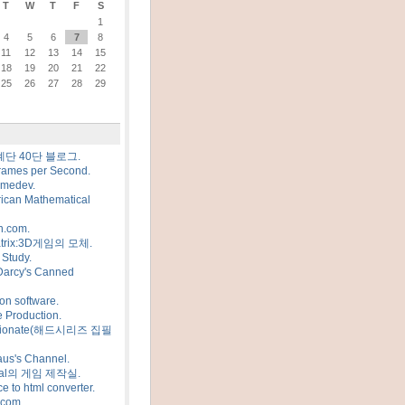
T
W
T
F
S
1
4
5
6
7
8
11
12
13
14
15
18
19
20
21
22
25
26
27
28
29
계단 40단 블로그.
rames per Second.
amedev.
ican Mathematical
n.com.
trix:3D게임의 모체.
Study.
Darcy's Canned
on software.
 Production.
sionate(해드시리즈 집필
us's Channel.
al의 게임 제작실.
e to html converter.
.com.