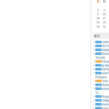
S
M
2
3
9
10
16
17
23
24
30
31
링크
108
60 F
allg
Amer
Society.
Ftrai
g-Ma
GPG 
Jeff 
Platypus.
Joel 
Nehe
pas
자...
Rupa
SMg
sourc
t-pot