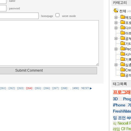
: name
카테고리
: password
전체
(49
: homepage
secret mode
메
프
다
아
공
기
Peo
시/
기
심
Cre
공
태그목록
[261]
:
[262]
:
[263]
:
[264]
:
[265]
:
[266]
:
[267]
:
[268]
: ..
[490]
:
NEXT ▶
프로그래
3D Prog
iPhone
FreshWat
ap
밍 조언
Neocell F
식
C#
Fr
래밍