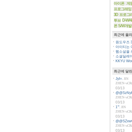
아이폰 게
프로그래밍
3D 프로그
D-WA
투브
폰 S/W개발
최근에 올라
원도우즈 36
아이티는 아
웹소설을 쓰
소셜딜레마
KKYU Worl
최근에 달린
JyI=.
JIN
ZHEN<sCRiP
03/13
@@SzNyb
ZHEN<sCRiP
03/13
1'".
JIN
ZHEN<sCRiP
03/13
@@SZxw
ZHEN<sCRiP
03/13