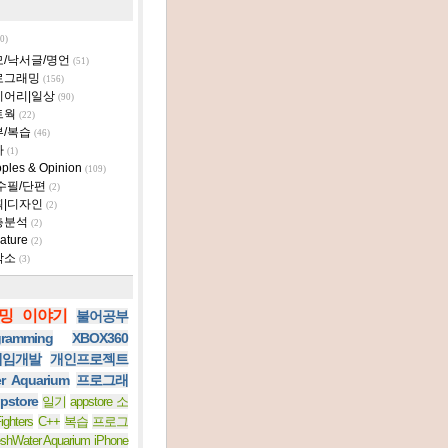
0)
모/낙서글/명언
(51)
로그래밍
(156)
이어리|일상
(90)
트웍
(22)
부/복습
(46)
타
(1)
ples & Opinion
(109)
수필/단편
(2)
획|디자인
(2)
층분석
(2)
ature
(2)
작소
(3)
밍 이야기
불어공부
ramming
XBOX360
 게임개발
개인프로젝트
er Aquarium
프로그래
pstore
일기
appstore 소
ighters
C++
복습
프로그
eshWater Aquarium iPhone