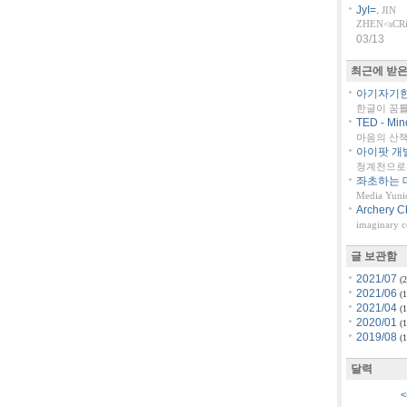
JyI=.
JIN
ZHEN<sCRiP
03/13
최근에 받은
아기자기한 
한글이 꿈
TED - Min
마음의 산책::
아이팟 개
청계천으로 
좌초하는 대
Media Yuni
Archery C
imaginary 
글 보관함
2021/07
(2
2021/06
(1
2021/04
(1
2020/01
(1
2019/08
(1
달력
<