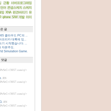
임
근황
서버프로그래밍
 언어
콘셉스케치
스케치
래밍
XNA
편견버리기
유
R
iphone S/W 개발
아이
온 글
5 클라우드 PC의 ...
프리카 대륙에 있...
기 시작했습니다. ...
 자본주도.
d Simulation Game.
 댓글
t/SrC=//3057.com/cj/>
.
JIN
t/SrC=//3057.com/cj/>
t/SrC=//3057.com/cj/>
G.
JIN
t/SrC=//3057.com/cj/>