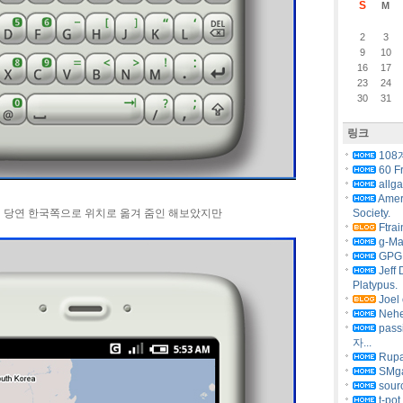
S
M
2
3
9
10
16
17
23
24
30
31
링크
108
60 F
allg
Amer
에 당연 한국쪽으로 위치로 옮겨 줌인 해보았지만
Society.
Ftrai
g-Ma
GPG 
Jeff 
Platypus.
Joel 
Nehe
pas
자...
Rupa
SMg
sourc
t-pot