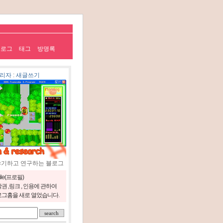
치로그
태그
방명록
리자
:
새글쓰기
야기하고 연구하는 블로그
file(프로필)
권 ,링크 , 인용에 관하여
그홈을 새로 열었습니다.