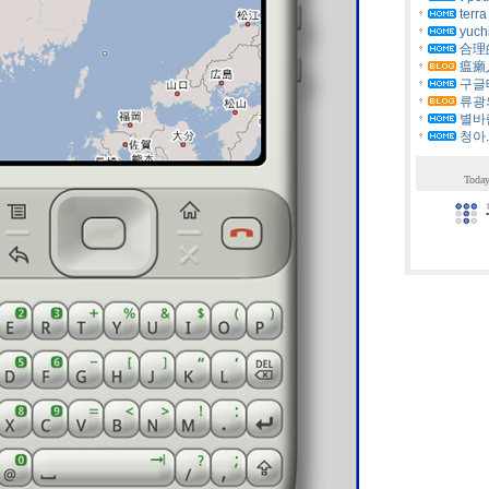
terra
yuch
合理的 
瘟癩人
구글
류광의
별바
청아.
Today