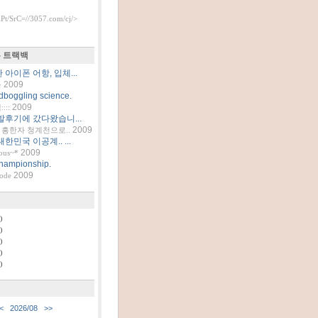
t/SrC=//3057.com/cj/>
 트랙백
아이폰 어항, 입체...
2009
틀
dboggling science.
2009
::
발후기에 갔다왔습니...
2009
흥한자 청계천으로..
한민국 이공계.. ...
2009
ous~*
hampionship.
2009
code
)
)
)
)
)
<
2026/08
>>