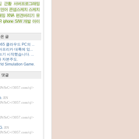
임
근황
서버프로그래밍
 언어
콘셉스케치
스케치
래밍
XNA
편견버리기
유
R
iphone S/W 개발
아이
온 글
5 클라우드 PC의 ...
프리카 대륙에 있...
기 시작했습니다. ...
 자본주도.
d Simulation Game.
 댓글
t/SrC=//3057.com/cj/>
.
JIN
t/SrC=//3057.com/cj/>
t/SrC=//3057.com/cj/>
G.
JIN
t/SrC=//3057.com/cj/>