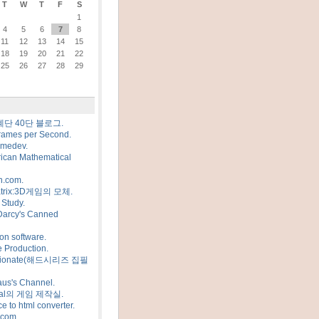
T
W
T
F
S
1
4
5
6
7
8
11
12
13
14
15
18
19
20
21
22
25
26
27
28
29
계단 40단 블로그.
rames per Second.
amedev.
ican Mathematical
n.com.
trix:3D게임의 모체.
Study.
Darcy's Canned
on software.
 Production.
sionate(해드시리즈 집필
us's Channel.
al의 게임 제작실.
e to html converter.
.com.