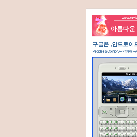
아름다운 네
구글폰 ,안드로이
Peoples & Opinion/독약과해