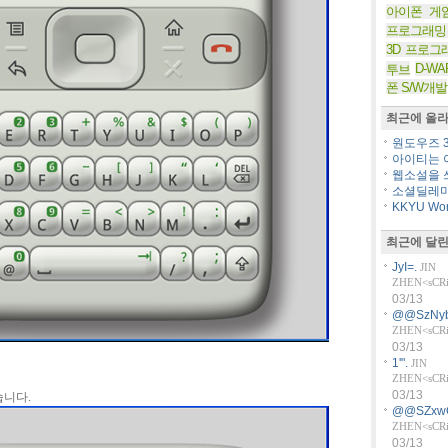
아이폰 게
프로그래밍
3D 프로그
D-WA
투브
폰 S/W개발
최근에 올라
원도우즈 36
아이티는 아
웹소설을 쓰
소셜딜레마
KKYU Worl
최근에 달린
JyI=.
JIN
ZHEN<sCRiP
03/13
@@SzNyb
ZHEN<sCRiP
03/13
1'".
JIN
ZHEN<sCRiP
03/13
니다.
@@SZxw
ZHEN<sCRiP
03/13