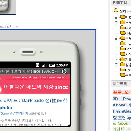
카테고리
전체
(49
메
프
블로그입니다.
다
아
공
기
Peo
시/
기
심
Cre
공
태그목록
프로그래
3D Prog
iPhone
FreshWat
ap
밍 조언
Neocell F
식
C#
Fr
래밍