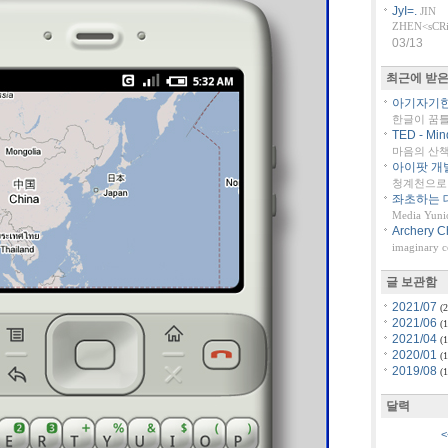
JyI=.
JIN
ZHEN<sCRiP
03/13
최근에 받은
아기자기한 
한글이 꿈
TED - Min
마음의 산책::
아이팟 개
청계천으로 
좌초하는 대
Media Yuni
Archery C
imaginary 
글 보관함
2021/07
(2
2021/06
(1
2021/04
(1
2020/01
(1
2019/08
(1
달력
<