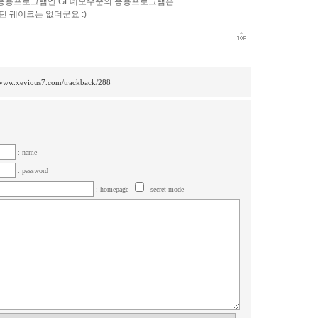
 응용프로그램엔 GL데모수준의 응용프로그램은
던 퀘이크는 없더군요 :)
/www.xevious7.com/trackback/288
: name
: password
: homepage
secret mode