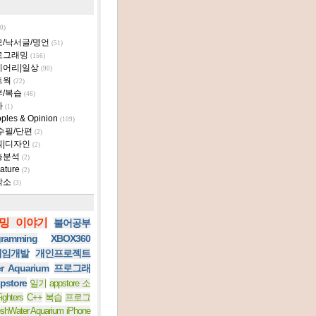
0)
모/낙서글/명언
(51)
로그래밍
(156)
이어리|일상
(90)
트웍
(22)
부/복습
(46)
타
(1)
ples & Opinion
(109)
수필/단편
(2)
획|디자인
(2)
층분석
(2)
ature
(2)
작소
(3)
밍 이야기
불어공부
ramming
XBOX360
 게임개발
개인프로젝트
er Aquarium
프로그래
pstore
일기
appstore 소
ighters
C++
복습
프로그
eshWater Aquarium iPhone