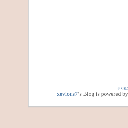
위치로
xevious7
’s Blog is powered b