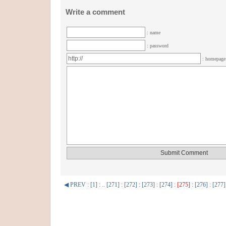
Write a comment
: name
: password
: homepag
◀ PREV
:
[1]
: ..
[271]
:
[272]
:
[273]
:
[274]
:
[275]
:
[276]
:
[277]