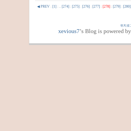
◀ PREV
:
[1]
: ..
[274]
:
[275]
:
[276]
:
[277]
:
[278]
:
[279]
:
[280]
위치로
xevious7
’s Blog is powered b