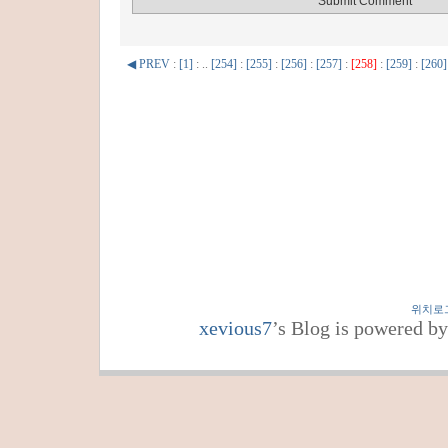
◀ PREV
:
[1]
: ..
[254]
:
[255]
:
[256]
:
[257]
:
[258]
:
[259]
:
[260]
위치로
xevious7
’s Blog is powered b