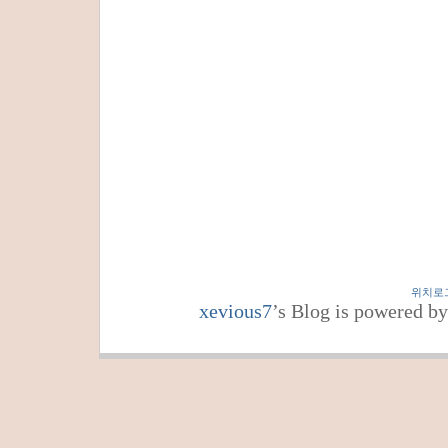
위치로
xevious7
’s Blog is powered b