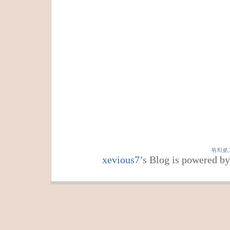
위치로
xevious7
’s Blog is powered b