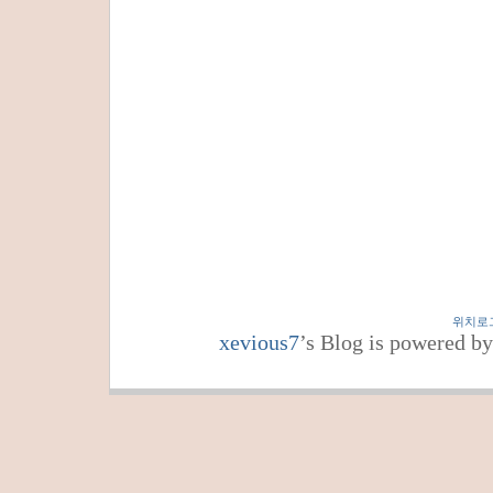
위치로
xevious7
’s Blog is powered b