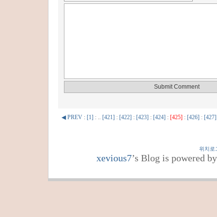
◀ PREV
:
[1]
: ..
[421]
:
[422]
:
[423]
:
[424]
:
[425]
:
[426]
:
[427]
위치로
xevious7
’s Blog is powered b