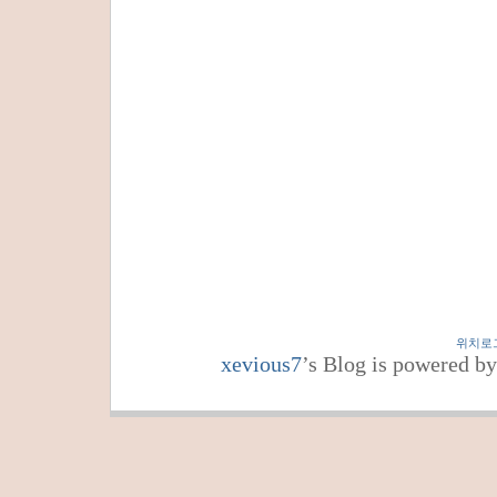
위치로
xevious7
’s Blog is powered b