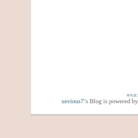
위치로
xevious7
’s Blog is powered b