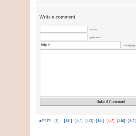
Write a comment
: name
: password
: homepag
◀ PREV
:
[1]
: ..
[441]
:
[442]
:
[443]
:
[444]
:
[445]
:
[446]
:
[447]