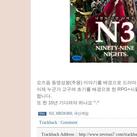
요즈음 동명성왕(주몽) 이야기를 배경으로 드라마도
이제 누군가 고구려 초기를 배경으로 한 RPG+
합니다.
또 한 10년 기다려야 하나요 ^.^
N3
,
XBOX360
,
국산게임
TAG
Trackback
:
Comment
Trackback Address ::
http://www.xevious7.com/trackb