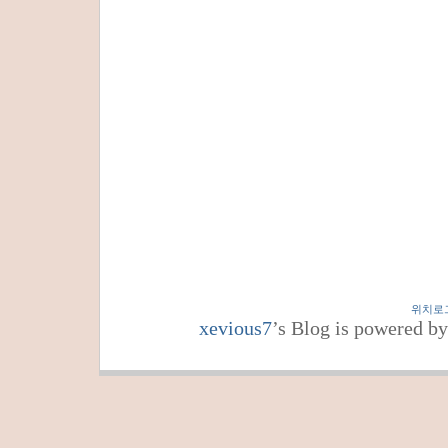
위치로
xevious7
’s Blog is powered b