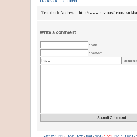
Trackback
:
Comment
Trackback Address ::
http://www.xevious7.com/trackb
Write a comment
: name
: password
: homepag
◀ PREV
:
[1]
: ..
[96]
:
[97]
:
[98]
:
[99]
:
[100]
:
[101]
:
[102]
: