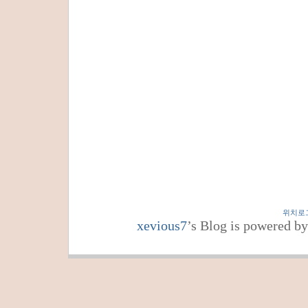
위치로
xevious7
’s Blog is powered b