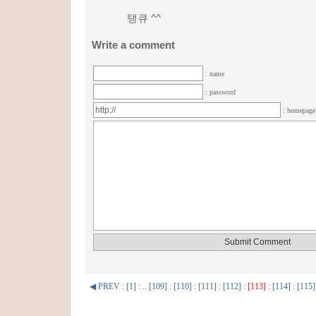
탱큐 ^^
Write a comment
: name
: password
: homepag
◀ PREV
:
[1]
: ..
[109]
:
[110]
:
[111]
:
[112]
:
[113]
:
[114]
:
[115]