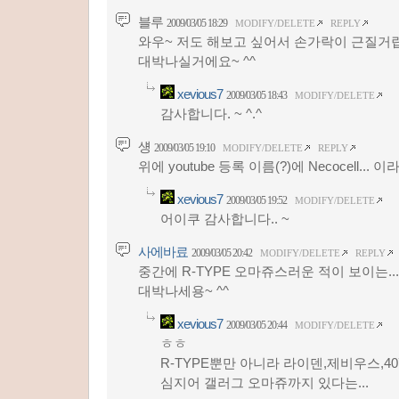
블루
2009/03/05 18:29
MODIFY/DELETE
REPLY
와우~ 저도 해보고 싶어서 손가락이 근질거립
대박나실거에요~ ^^
xevious7
2009/03/05 18:43
MODIFY/DELETE
감사합니다. ~ ^.^
섕
2009/03/05 19:10
MODIFY/DELETE
REPLY
위에 youtube 등록 이름(?)에 Necocell... 
xevious7
2009/03/05 19:52
MODIFY/DELETE
어이쿠 감사합니다.. ~
사에바료
2009/03/05 20:42
MODIFY/DELETE
REPLY
중간에 R-TYPE 오마쥬스러운 적이 보이는...
대박나세용~ ^^
xevious7
2009/03/05 20:44
MODIFY/DELETE
ㅎㅎ
R-TYPE뿐만 아니라 라이덴,제비우스,40
심지어 갤러그 오마쥬까지 있다는...