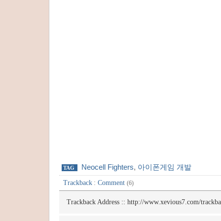
Neocell Fighters
,
아이폰게임 개발
TAG
Trackback
:
Comment
(6)
Trackback Address ::
http://www.xevious7.com/trackb