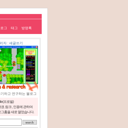
치로그
태그
방명록
리자
:
새글쓰기
야기하고 연구하는 블로그
file(프로필)
권 ,링크 , 인용에 관하여
그홈을 새로 열었습니다.