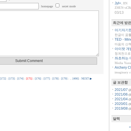
JyI=.
JIN
: homepage
secret mode
ZHEN<sCRiP
03/13
최근에 받은
아기자기한 
한글이 꿈
TED - Min
마음의 산책::
아이팟 개
청계천으로 
좌초하는 대
Media Yuni
Archery C
imaginary 
[172]
:
[173]
:
[174]
:
[175]
:
[176]
:
[177]
:
[178]
:
[179]
: ..
[490]
:
NEXT ▶
글 보관함
2021/07
(2
2021/06
(1
2021/04
(1
2020/01
(1
2019/08
(1
달력
<