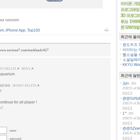
아이폰 게
프로그래밍
3D 프로그
our concern
D-WA
투브
폰 S/W개발
um
,
iPhone App
,
Top100
최근에 올라
원도우즈 36
아이티는 아
/www.xevious7.com/trackback/427
웹소설을 쓰
소셜딜레마
KKYU Worl
FY/DELETE
REPLY
 aquarium
최근에 달린
JyI=.
JIN
0/22 14:51
MODIFY/DELETE
ZHEN<sCRiP
!
03/13
@@SzNyb
ontinue for all player !
ZHEN<sCRiP
 !
03/13
1'".
JIN
ZHEN<sCRiP
03/13
@@SZxw
: name
ZHEN<sCRiP
03/13
: password