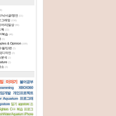
0)
모/낙서글/명언
(51)
로그래밍
(156)
이어리|일상
(90)
트웍
(22)
부/복습
(46)
타
(1)
ples & Opinion
(109)
수필/단편
(2)
획|디자인
(2)
층분석
(2)
ature
(2)
작소
(3)
밍 이야기
불어공부
ramming
XBOX360
 게임개발
개인프로젝트
er Aquarium
프로그래
pstore
일기
appstore 소
ighters
C++
복습
프로그
eshWater Aquarium iPhone