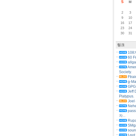
S
M
2
3
9
10
16
17
23
24
30
31
링크
108
60 F
allg
Amer
Society.
Ftrai
g-Ma
GPG 
Jeff 
Platypus.
Joel 
Nehe
pas
자...
Rupa
SMg
sourc
t-pot