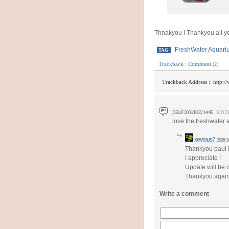
Thnakyou ! Thankyou all y
FreshWater Aquari
TAG
Trackback
:
Comment
(2)
Trackback Address ::
http:/
paul
2008/10/22 14:45
MODI
love the freshwater
xevious7
2008/1
Thankyou paul !
I appreciate !
Update will be c
Thankyou again
Write a comment