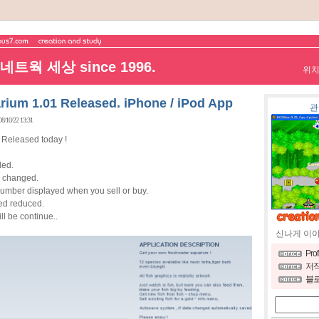
트웍 세상 since 1996.
위
ium 1.01 Released. iPhone / iPod App
관
08/10/22 13:31
 Released today !
ed.
changed.
r displayed when you sell or buy.
 reduced.
ll be continue..
신나게 이
Pro
저작
블로