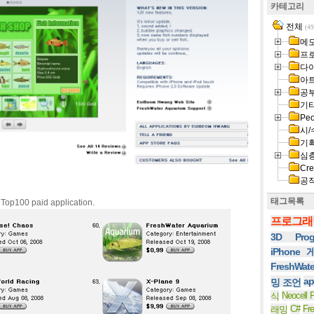
카테고리
전체
(49
메
프
다
아
공
기
Peo
시/
기
심
Cre
공
태그목록
Top100 paid application.
프로그래
3D Prog
iPhone
FreshWat
ap
밍 조언
Neocell F
식
C#
Fr
래밍