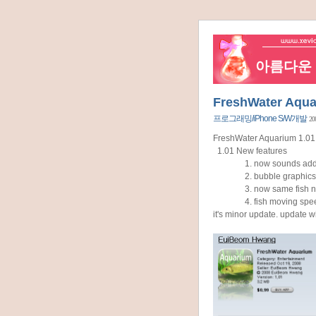
아름다운 네
FreshWater Aquar
프로그래밍/iPhone S/W개발
20
FreshWater Aquarium 1.01
1.01 New features
1. now sounds add
2. bubble graphics 
3. now same fish numbe
4. fish moving speed
it's minor update. update wi