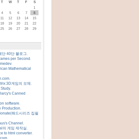
T
W
T
F
S
1
4
5
6
7
8
11
12
13
14
15
18
19
20
21
22
25
26
27
28
29
계단 40단 블로그.
rames per Second.
amedev.
ican Mathematical
n.com.
trix:3D게임의 모체.
Study.
Darcy's Canned
on software.
 Production.
sionate(해드시리즈 집필
us's Channel.
al의 게임 제작실.
e to html converter.
.com.