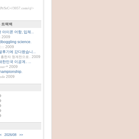
t/SrC=//3057.com/cj/>
 트랙백
아이폰 어항, 입체...
2009
틀
dboggling science.
2009
::
발후기에 갔다왔습니...
2009
흥한자 청계천으로..
한민국 이공계.. ...
2009
ous~*
hampionship.
2009
code
)
)
)
)
)
<
2026/08
>>