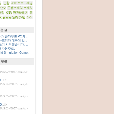
임
근황
서버프로그래밍
 언어
콘셉스케치
스케치
래밍
XNA
편견버리기
유
R
iphone S/W 개발
아이
온 글
5 클라우드 PC의 ...
프리카 대륙에 있...
기 시작했습니다. ...
 자본주도.
d Simulation Game.
 댓글
t/SrC=//3057.com/cj/>
.
JIN
t/SrC=//3057.com/cj/>
t/SrC=//3057.com/cj/>
G.
JIN
t/SrC=//3057.com/cj/>