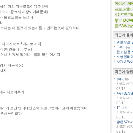
아이폰 게
방식이 거의 자동모드이기 때문에
프로그래밍
러오고, 종료시 저장이기때문에)
3D 프로그
가 불필요함을 느겼다.
D-WA
투브
.
폰 S/W개발
보다는 더 뺄것이 있는지를 고민하는것이 필요하다.
최근에 올라
원도우즈 36
와 타이거바브 5마리로 시작
아이티는 아
 (메인플레이 루틴)
웹소설을 쓰
나 키워서 팔거나 - 팔때 확인 메시지
소셜딜레마
KKYU Worl
경시 자동저장)
시지
최근에 달린
JyI=.
JIN
ZHEN<sCRiP
03/13
 메시지보여주기
@@SzNyb
ZHEN<sCRiP
03/13
1'".
이라기 보단 엔터테인먼트 프로그램이라고 해야될듯하다.
JIN
ZHEN<sCRiP
,관상용이랄까.
03/13
@@SZxw
ZHEN<sCRiP
03/13