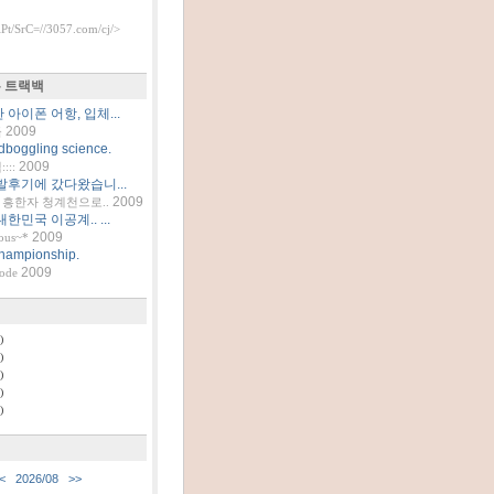
t/SrC=//3057.com/cj/>
 트랙백
아이폰 어항, 입체...
2009
틀
dboggling science.
2009
::
발후기에 갔다왔습니...
2009
흥한자 청계천으로..
한민국 이공계.. ...
2009
ous~*
hampionship.
2009
code
)
)
)
)
)
<
2026/08
>>