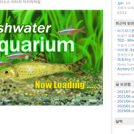
 리소스 리터치 마지막작업
JyI=.
JIN
ZHEN<sCRiP
03/13
최근에 받은
아기자기한 
한글이 꿈
TED - Min
마음의 산책::
아이팟 개
청계천으로 
좌초하는 대
Media Yuni
Archery C
imaginary 
글 보관함
2021/07
(2
2021/06
(1
2021/04
(1
2020/01
(1
2019/08
(1
달력
<