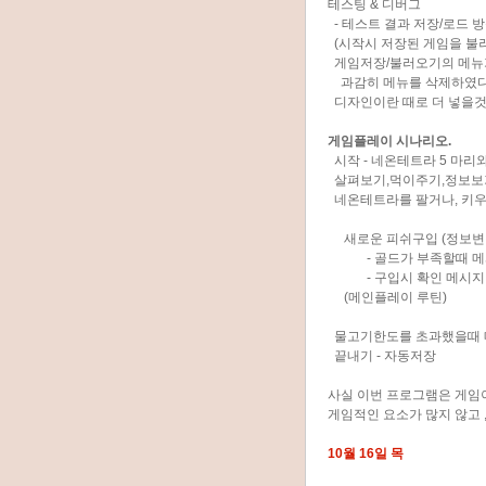
테스팅 & 디버그
- 테스트 결과 저장/로드 
(시작시 저장된 게임을 불
게임저장/불러오기의 메뉴
과감히 메뉴를 삭제하였다
디자인이란 때로 더 넣을것
게임플레이 시나리오.
시작 - 네온테트라 5 마리
살펴보기,먹이주기,정보보기
네온테트라를 팔거나, 키우거
새로운 피쉬구입 (정보변
- 골드가 부족할때 메
- 구입시 확인 메시지
(메인플레이 루틴)
물고기한도를 초과했을때
끝내기 - 자동저장
사실 이번 프로그램은 게임
게임적인 요소가 많지 않고 
10월 16일 목