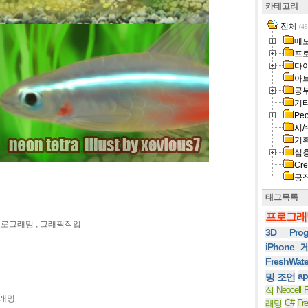
카테고리
전체
(49
메
프
다
아
공
기
Peo
시/
기
심
Cre
공
태그목록
프로그래
로그래밍 , 그래픽작업
3D Prog
iPhone
FreshWat
ap
밍 조언
Neocell F
식
그래밍
C#
Fr
래밍