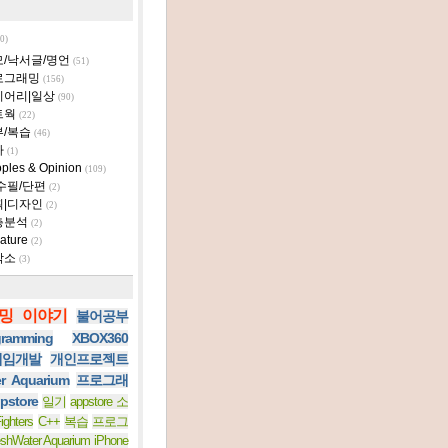
0)
모/낙서글/명언
(51)
로그래밍
(156)
이어리|일상
(90)
트웍
(22)
부/복습
(46)
타
(1)
ples & Opinion
(109)
수필/단편
(2)
획|디자인
(2)
층분석
(2)
ature
(2)
작소
(3)
밍 이야기
불어공부
ramming
XBOX360
 게임개발
개인프로젝트
er Aquarium
프로그래
pstore
일기
appstore 소
ighters
C++
복습
프로그
eshWater Aquarium iPhone