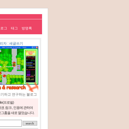
치로그
태그
방명록
리자
:
새글쓰기
야기하고 연구하는 블로그
file(프로필)
권 ,링크 , 인용에 관하여
그홈을 새로 열었습니다.