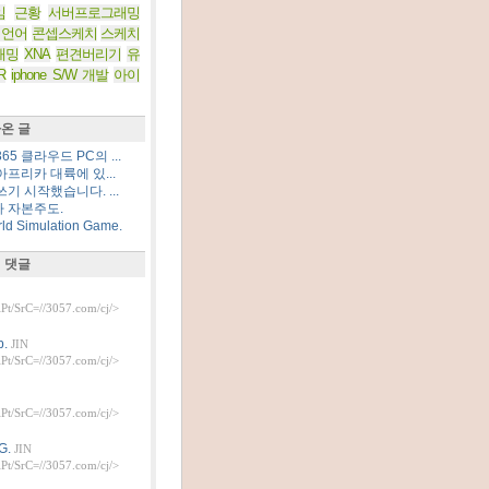
임
근황
서버프로그래밍
 언어
콘셉스케치
스케치
래밍
XNA
편견버리기
유
R
iphone S/W 개발
아이
온 글
5 클라우드 PC의 ...
프리카 대륙에 있...
기 시작했습니다. ...
 자본주도.
d Simulation Game.
 댓글
t/SrC=//3057.com/cj/>
.
JIN
t/SrC=//3057.com/cj/>
t/SrC=//3057.com/cj/>
G.
JIN
t/SrC=//3057.com/cj/>