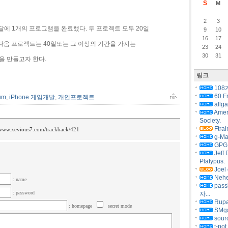
S
M
2
3
1달에 1개의 프로그램을 완료했다. 두 프로젝트 모두 20일
9
10
16
17
다음 프로젝트는 40일또는 그 이상의 기간을 가지는
23
24
30
31
을 만들고자 한다.
링크
108
60 F
um
,
iPhone 게임개발
,
개인프로젝트
allg
Amer
Society.
Ftrai
/www.xevious7.com/trackback/421
g-Ma
GPG 
Jeff 
Platypus.
Joel 
Nehe
: name
pas
: password
자...
Rupa
: homepage
secret mode
SMg
sourc
t-pot