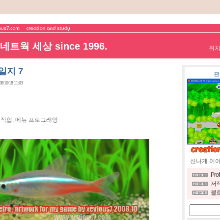
트웍 세상 since 1996.
위
일지 7
관
08/10/18 11:03
작업, 메뉴 프로그래밍
신나게 이
Pro
저작
블로