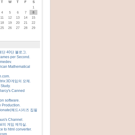
T
W
T
F
S
1
4
5
6
7
8
11
12
13
14
15
18
19
20
21
22
25
26
27
28
29
계단 40단 블로그.
rames per Second.
amedev.
ican Mathematical
n.com.
trix:3D게임의 모체.
Study.
Darcy's Canned
on software.
 Production.
sionate(해드시리즈 집필
us's Channel.
al의 게임 제작실.
e to html converter.
.com.