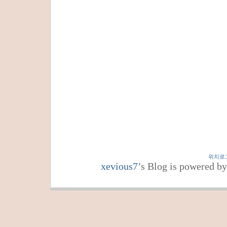
위치로
xevious7
’s Blog is powered b