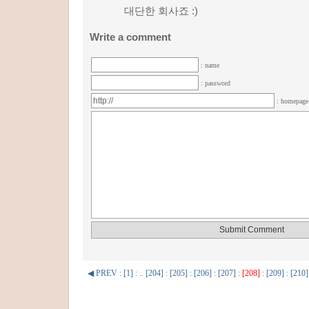
대단한 회사죠 :)
Write a comment
: name
: password
: homepag
◀ PREV
:
[1]
: ..
[204]
:
[205]
:
[206]
:
[207]
:
[208]
:
[209]
:
[210]