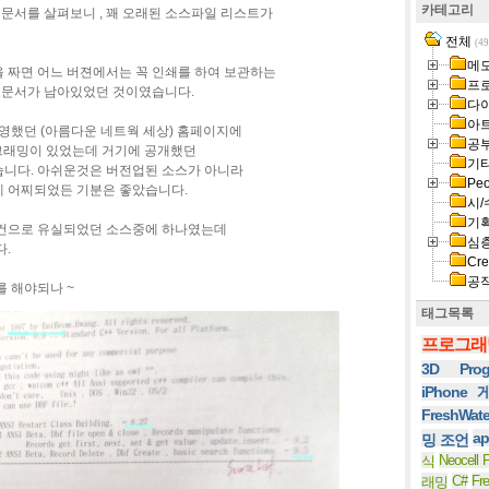
카테고리
) 문서를 살펴보니 , 꽤 오래된 소스파일 리스트가
전체
(49
메
 짜면 어느 버젼에서는 꼭 인쇄를 하여 보관하는
프
소스문서가 남아있었던 것이였습니다.
다
아
영했던 (아름다운 네트웍 세상) 홈페이지에
공
로그래밍이 있었는데 거기에 공개했던
기
니다. 아쉬운것은 버전업된 소스가 아니라
Peo
 어찌되었든 기분은 좋았습니다.
시/
기
건으로 유실되었던 소스중에 하나였는데
심
다.
Cre
공
 해야되나 ~
태그목록
프로그래
3D Prog
iPhone
FreshWat
ap
밍 조언
Neocell F
식
C#
Fr
래밍