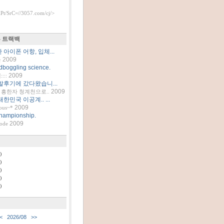
t/SrC=//3057.com/cj/>
 트랙백
아이폰 어항, 입체...
2009
틀
dboggling science.
2009
::
발후기에 갔다왔습니...
2009
흥한자 청계천으로..
한민국 이공계.. ...
2009
ous~*
hampionship.
2009
code
)
)
)
)
)
<
2026/08
>>