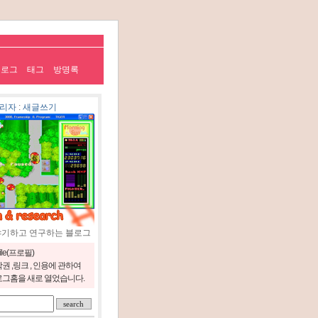
치로그
태그
방명록
리자
:
새글쓰기
야기하고 연구하는 블로그
file(프로필)
권 ,링크 , 인용에 관하여
그홈을 새로 열었습니다.