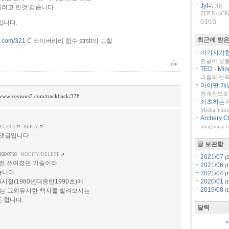
JyI=.
JIN
지려고 한것 같습니다.
ZHEN<sCRiP
03/13
입니다.
최근에 받은
7.com/321
C 라이버리리 함수 strstr의 고찰
아기자기한 
한글이 꿈
TED - Min
마음의 산책::
아이팟 개
청계천으로 
/www.xevious7.com/trackback/378
좌초하는 대
Media Yuni
Archery C
imaginary 
DELETE
REPLY
 댓글입니다
글 보관함
3/20 07:28
MODIFY/DELETE
2021/07
(2
년전 쓰여졌던 기술이라
2021/06
(1
습니다.
2021/04
(1
시절(1980년대중반1990초)에
2020/01
(1
2019/08
e또는 그와유사한 책자를 빌려보시는
(1
 합니다.
달력
<