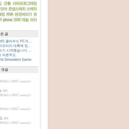
임
근황
서버프로그래밍
 언어
콘셉스케치
스케치
래밍
XNA
편견버리기
유
R
iphone S/W 개발
아이
온 글
5 클라우드 PC의 ...
프리카 대륙에 있...
기 시작했습니다. ...
 자본주도.
d Simulation Game.
 댓글
t/SrC=//3057.com/cj/>
.
JIN
t/SrC=//3057.com/cj/>
t/SrC=//3057.com/cj/>
G.
JIN
t/SrC=//3057.com/cj/>