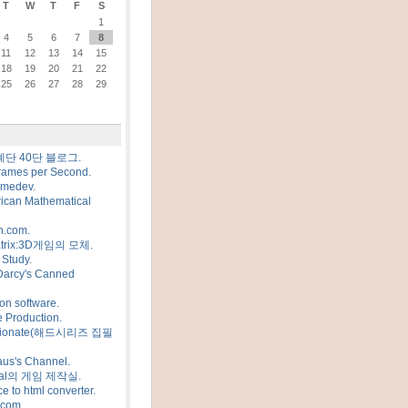
T
W
T
F
S
1
4
5
6
7
8
11
12
13
14
15
18
19
20
21
22
25
26
27
28
29
계단 40단 블로그.
rames per Second.
amedev.
ican Mathematical
n.com.
trix:3D게임의 모체.
Study.
Darcy's Canned
on software.
 Production.
sionate(해드시리즈 집필
us's Channel.
al의 게임 제작실.
e to html converter.
.com.