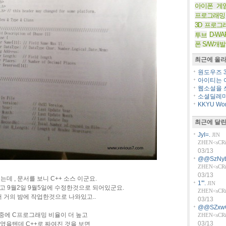
아이폰 게
프로그래밍
3D 프로그
D-WA
투브
폰 S/W개발
최근에 올라
원도우즈 36
아이티는 아
웹소설을 쓰
소셜딜레마
KKYU Worl
최근에 달린
JyI=.
JIN
ZHEN<sCRiP
03/13
@@SzNyb
ZHEN<sCRiP
03/13
데 , 문서를 보니 C++ 소스 이군요.
1'".
JIN
성하고 9월2일 9월5일에 수정한것으로 되어있군요.
ZHEN<sCRiP
 거의 밤에 작업한것으로 나와있고..
03/13
@@SZxw
중에 C프로그래밍 비율이 더 높고
ZHEN<sCRiP
03/13
 였을텐데 C++로 짜여진 것을 보면