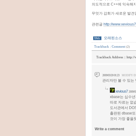
의도적으로 C++에 익숙해
무엇가 감회가 새로운 발견
관련글
http://www.xevious
오래된소스
TAG
Trackback
:
Comment
(2)
Trackback Address ::
http:/
2009/03/20 01:23
MODIFY/
관리자만 볼 수 있는
xevious7
2009/0
xbase는 십수
따로 자료는 없
도서관에서 DOS
출판된 dbas
것이 가장 좋을듯
Write a comment