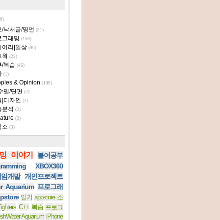
0)
모/낙서글/명언
(51)
로그래밍
(156)
이어리|일상
(90)
트웍
(22)
부/복습
(46)
타
(1)
ples & Opinion
(109)
수필/단편
(2)
획|디자인
(2)
층분석
(2)
ature
(2)
작소
(3)
밍 이야기
불어공부
ramming
XBOX360
 게임개발
개인프로젝트
er Aquarium
프로그래
pstore
일기
appstore 소
ighters
C++
복습
프로그
eshWater Aquarium iPhone