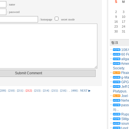
S
M
: name
2
3
: password
9
10
: homepage
secret mode
16
17
23
24
30
31
링크
108
60 F
allg
Amer
Society.
Ftrai
g-Ma
GPG 
Jeff 
[209]
:
[210]
:
[211]
:
[212]
:
[213]
:
[214]
:
[215]
:
[216]
: ..
[490]
:
NEXT ▶
Platypus.
Joel 
Nehe
pas
자...
Rupa
SMg
sourc
t-pot