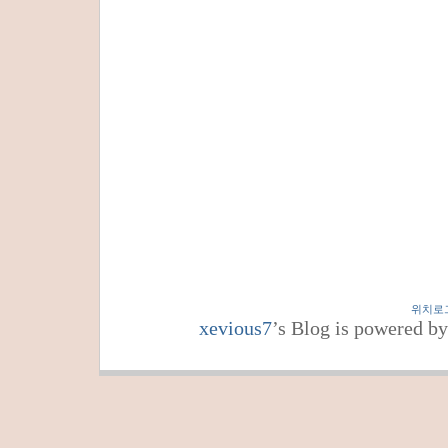
위치로
xevious7
’s Blog is powered b