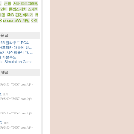
임
근황
서버프로그래밍
 언어
콘셉스케치
스케치
래밍
XNA
편견버리기
유
R
iphone S/W 개발
아이
온 글
5 클라우드 PC의 ...
프리카 대륙에 있...
기 시작했습니다. ...
 자본주도.
d Simulation Game.
 댓글
t/SrC=//3057.com/cj/>
.
JIN
t/SrC=//3057.com/cj/>
t/SrC=//3057.com/cj/>
G.
JIN
t/SrC=//3057.com/cj/>