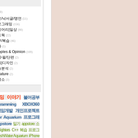
0)
모/낙서글/명언
(51)
로그래밍
(156)
이어리|일상
(90)
트웍
(22)
부/복습
(46)
타
(1)
ples & Opinion
(109)
수필/단편
(2)
획|디자인
(2)
층분석
(2)
ature
(2)
작소
(3)
밍 이야기
불어공부
ramming
XBOX360
 게임개발
개인프로젝트
er Aquarium
프로그래
pstore
일기
appstore 소
ighters
C++
복습
프로그
eshWater Aquarium iPhone