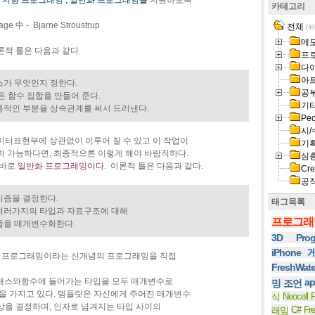
 지향 프로그래밍 , 일반화 프로그래밍을
지원하도록
카테고리
ge 中 - Bjarne Stroustrup
전체
(49
메
적 틀은 다음과 같다.
프
다
아
스가 무엇인지 정한다.
공
든 함수 집합을 만들어 준다.
기
통적인 부분을 상속관계를 써서 드러낸다.
Peo
시/
이터표현부에 상관없이 이루어 질 수 있고 이 작업이
기
히 가능하다면, 최종적으론 이렇게 해야 바람직하다.
심
 바로
일반화 프로그래밍이다
. 이론적 틀은 다음과 같다.
Cre
공
리즘을 결정한다.
태그목록
여러가지의 타입과 자료구조에 대해
프로그래
즘을 매개변수화한다.
3D Prog
iPhone
일반화 프로그래밍이라는 신개념의 프로그래밍을 직접
FreshWat
클래스와함수에 들어가는 타입을 모두 매개변수로
ap
밍 조언
을 가지고 있다. 템플릿은 자신에게 주어진 매개변수
Neocell F
식
상을 결정하며, 인자로 넘겨지는 타입 사이의
C#
Fr
래밍