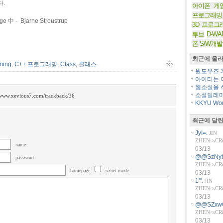
다.
아이폰 게
프로그래밍
e 中 - Bjarne Stroustrup
3D 프로그
D-WA
투브
폰 S/W개발
최근에 올라
ming
,
C++ 프로그래밍
,
Class
,
클래스
원도우즈 36
아이티는 아
웹소설을 쓰
소셜딜레마
/www.xevious7.com/trackback/36
KKYU Worl
최근에 달린
JyI=.
JIN
ZHEN<sCRiP
: name
03/13
@@SzNyb
: password
ZHEN<sCRiP
: homepage
secret mode
03/13
1'".
JIN
ZHEN<sCRiP
03/13
@@SZxw
ZHEN<sCRiP
03/13