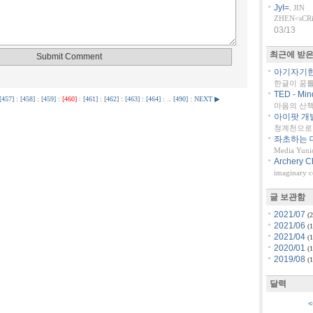
JyI=.
JIN
ZHEN<sCRiP
03/13
최근에 받은
아기자기한 
한글이 꿈
TED - Min
[457]
:
[458]
:
[459]
:
[460]
:
[461]
:
[462]
:
[463]
:
[464]
: ..
[490]
:
NEXT ▶
마음의 산책::
아이팟 개
청계천으로 
좌초하는 대
Media Yuni
Archery C
imaginary 
글 보관함
2021/07
(2
2021/06
(1
2021/04
(1
2020/01
(1
2019/08
(1
달력
<