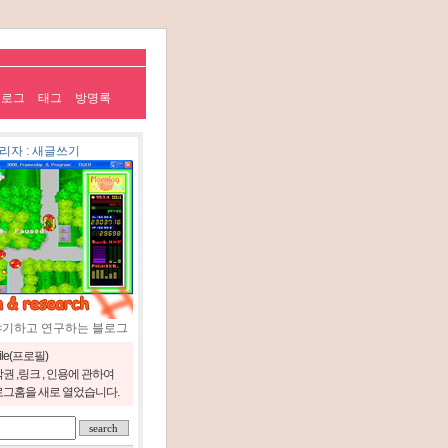
치로그
태그
방명록
리자
:
새글쓰기
야기하고 연구하는 블로그
file(프로필)
권 ,링크 , 인용에 관하여
그홈을 새로 열었습니다.