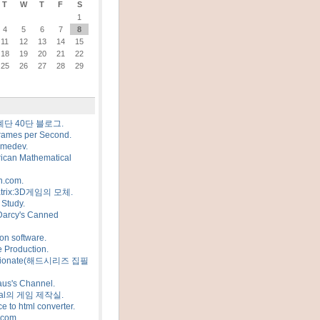
T
W
T
F
S
1
4
5
6
7
8
11
12
13
14
15
18
19
20
21
22
25
26
27
28
29
계단 40단 블로그.
rames per Second.
amedev.
ican Mathematical
n.com.
trix:3D게임의 모체.
Study.
Darcy's Canned
on software.
 Production.
sionate(해드시리즈 집필
us's Channel.
al의 게임 제작실.
e to html converter.
.com.