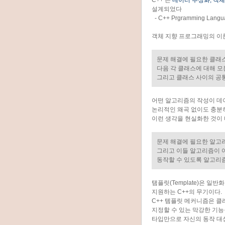
C++ 는
데이터 추상화, 객체
설계되었다
- C++ Prgramming Langua
객체 지향 프로그래밍의 이론
문제 해결에 필요한 클래
다음 각 클래스에 대해 모
그리고 클래스 사이의 공
어떤 알고리즘의 작성이 데
논리적인 왜곡 없이도 충분
이런 생각을 현실화한 것이
문제 해결에 필요한 알고
그리고 이들 알고리즘이 
동작할 수 있도록 알고리
탬플릿(Template)은 
지원하는 C++의 무기이다.
C++ 템플릿 메커니즘은 
지정할 수 있는 막강한 기능
타입만으로 자신의 동작 대