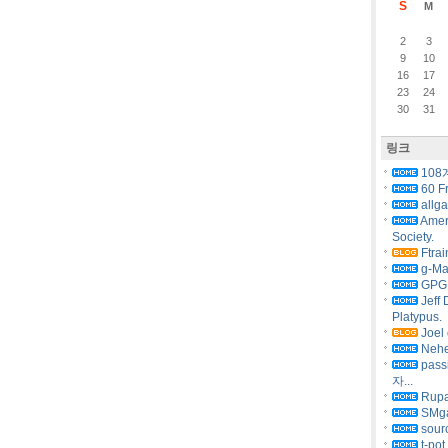
S
M
2
3
9
10
16
17
23
24
30
31
링크
108
60 F
allg
Amer
Society.
Ftrai
g-Ma
GPG 
Jeff 
Platypus.
Joel 
Nehe
pas
자...
Rupa
SMg
sourc
t-pot