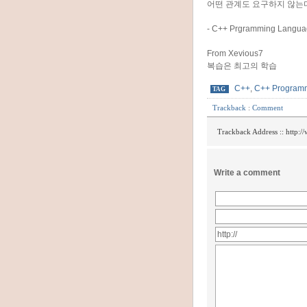
어떤 관계도 요구하지 않는
- C++ Prgramming Languag
From Xevious7
복습은 최고의 학습
C++
,
C++ Program
TAG
Trackback
:
Comment
Trackback Address ::
http:/
Write a comment