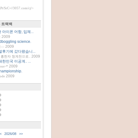
t/SrC=//3057.com/cj/>
 트랙백
아이폰 어항, 입체...
2009
틀
dboggling science.
2009
::
발후기에 갔다왔습니...
2009
흥한자 청계천으로..
한민국 이공계.. ...
2009
ous~*
hampionship.
2009
code
)
)
)
)
)
<
2026/08
>>