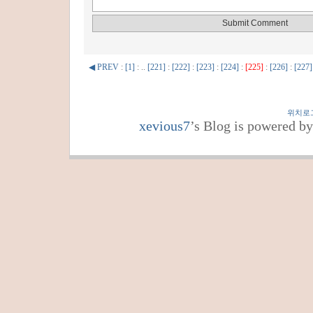
◀ PREV
:
[1]
: ..
[221]
:
[222]
:
[223]
:
[224]
:
[225]
:
[226]
:
[227]
위치로
xevious7
’s Blog is powered b