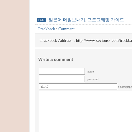
일본어 메일보내기
,
프로그래밍 가이드
TAG
Trackback
:
Comment
Trackback Address ::
http://www.xevious7.com/trackb
Write a comment
: name
: password
: homepag