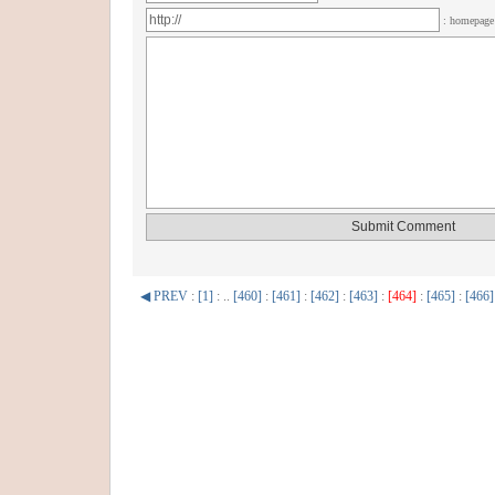
: homepag
◀ PREV
:
[1]
: ..
[460]
:
[461]
:
[462]
:
[463]
:
[464]
:
[465]
:
[466]