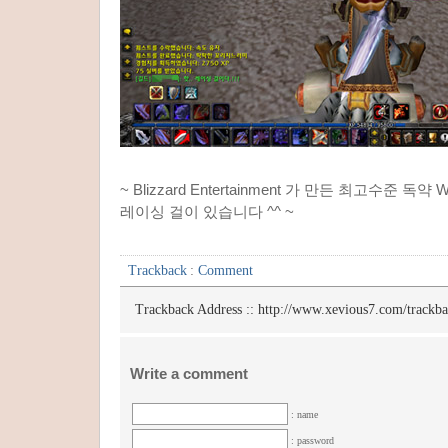
~ Blizzard Entertainment 가 만든 최고수준 독
레이싱 걸이 있습니다 ^^ ~
Trackback
:
Comment
Trackback Address ::
http://www.xevious7.com/trackb
Write a comment
: name
: password