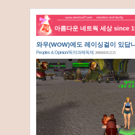
아름다운 네트웍 세상 since 19
와우(WOW)에도 레이싱걸이 있답니
Peoples & Opinion/독약과해독제
2006/04/18 22:25