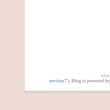
위치로
xevious7
’s Blog is powered b