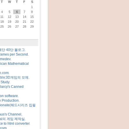
T
W
T
F
S
1
4
5
6
7
8
11
12
13
14
15
18
19
20
21
22
25
26
27
28
29
계단 40단 블로그.
rames per Second.
amedev.
ican Mathematical
n.com.
trix:3D게임의 모체.
Study.
Darcy's Canned
on software.
 Production.
sionate(해드시리즈 집필
us's Channel.
al의 게임 제작실.
e to html converter.
.com.