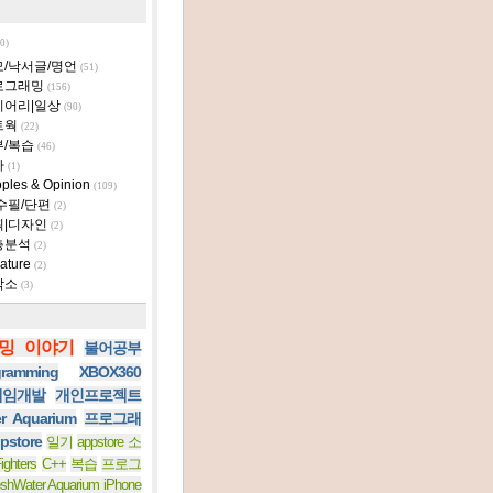
0)
모/낙서글/명언
(51)
로그래밍
(156)
이어리|일상
(90)
트웍
(22)
부/복습
(46)
타
(1)
ples & Opinion
(109)
수필/단편
(2)
획|디자인
(2)
층분석
(2)
ature
(2)
작소
(3)
밍 이야기
불어공부
ramming
XBOX360
 게임개발
개인프로젝트
er Aquarium
프로그래
pstore
일기
appstore 소
ighters
C++
복습
프로그
eshWater Aquarium iPhone