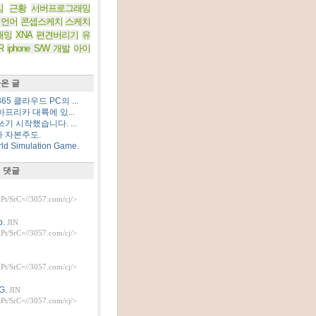
임
근황
서버프로그래밍
 언어
콘셉스케치
스케치
래밍
XNA
편견버리기
유
R
iphone S/W 개발
아이
온 글
5 클라우드 PC의 ...
프리카 대륙에 있...
기 시작했습니다. ...
 자본주도.
d Simulation Game.
 댓글
t/SrC=//3057.com/cj/>
.
JIN
t/SrC=//3057.com/cj/>
t/SrC=//3057.com/cj/>
G.
JIN
t/SrC=//3057.com/cj/>