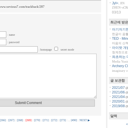
JyI=.
JIN
/www.xevious7.com/trackback/287
ZHEN<sCRiP
03/13
최근에 받은
아기자기한 
한글이 꿈
: name
TED - Min
: password
마음의 산책::
아이팟 개
: homepage
secret mode
청계천으로 
좌초하는 대
Media Yuni
Archery C
imaginary 
글 보관함
2021/07
(2
2021/06
(1
2021/04
(1
2020/01
(1
2019/08
(1
달력
[266]
:
[267]
:
[268]
:
[269]
:
[270]
:
[271]
:
[272]
:
[273]
: ..
[490]
:
NEXT ▶
<