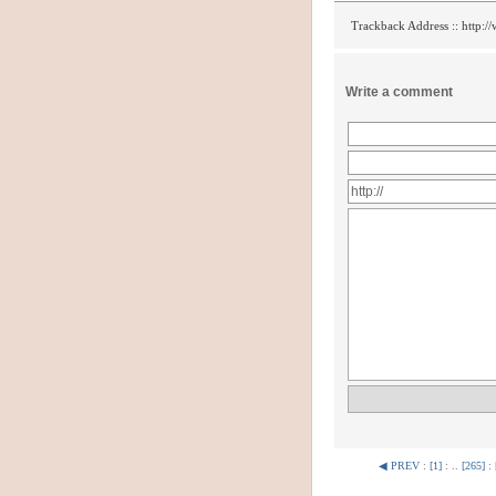
Trackback Address ::
http:/
Write a comment
◀ PREV
:
[1]
: ..
[265]
: