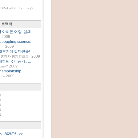
t/SrC=//3057.com/cj/>
 트랙백
아이폰 어항, 입체...
2009
틀
dboggling science.
2009
::
발후기에 갔다왔습니...
2009
흥한자 청계천으로..
한민국 이공계.. ...
2009
ous~*
hampionship.
2009
code
)
)
)
)
)
<
2026/08
>>