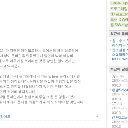
아이폰 게
프로그래밍
3D 프로그
D-WA
투브
폰 S/W개발
최근에 올라
원도우즈 36
아이티는 아
웹소설을 쓰
의 한 지역인 원더월드라는 곳에서의 아동 성도착에
소셜딜레마
의 세상이 온라인을 만들었으니 당연이 밖의 세상의
KKYU Worl
 모두 이루어질 것이라는 것은 당연한 일이겠지만
되고 있더군요.
최근에 달린
 인터넷, 아니 온라인에서 생기는 일들을 온라인에서만
JyI=.
JIN
ZHEN<sCRiP
 무지한 생각입니다. 온라인은 현실의 투영과 같은 것이
03/13
에서 그 원인을 해결해나가지 않는한 온라인에서
@@SzNyb
당연한 것이라 생각됩니다.
ZHEN<sCRiP
처럼 온라인에서 현실로의 투영 또한 큰 영향이 있기
03/13
두 세계에서 문제를 해결하기 위해 노력해야 할 것입니다.
1'".
JIN
ZHEN<sCRiP
03/13
드라이프
@@SZxw
ZHEN<sCRiP
03/13