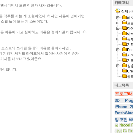
카테고리
스앤시티에서 보면 이런 대사가 있습니다.
전체
(49
든 맥주를 사는 게 소원이었다. 하지만 서른이 넘어가면
메
 소릴 들어 보는 게 소원이었다.
프
다
은 어른이 되고 싶어하고 어른은 젊어지길 바랍니다. -0-
아
공
기
이 포스트의 쓰게된 원래의 이유로 돌아가자면 ,
Peo
티 게임인 세컨드 라이프에서 일어난 사건이 이슈가
시/
 기사를 내보내고 있더군요.
기
심
 영상입니다.
Cre
공
태그목록
프로그래
3D Prog
iPhone
FreshWat
ap
밍 조언
Neocell F
식
C#
Fr
래밍