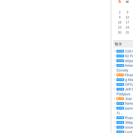
S
M
2
3
9
10
16
17
23
24
30
31
링크
108
60 F
allg
Amer
Society.
Ftrai
g-Ma
GPG 
Jeff 
Platypus.
Joel 
Nehe
pas
자...
Rupa
SMg
sourc
t-pot