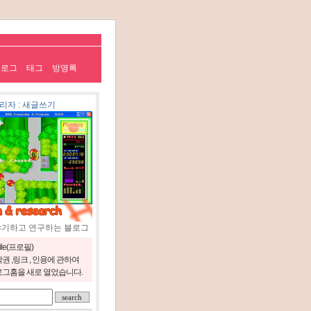
치로그
태그
방명록
리자
:
새글쓰기
야기하고 연구하는 블로그
file(프로필)
권 ,링크 , 인용에 관하여
그홈을 새로 열었습니다.