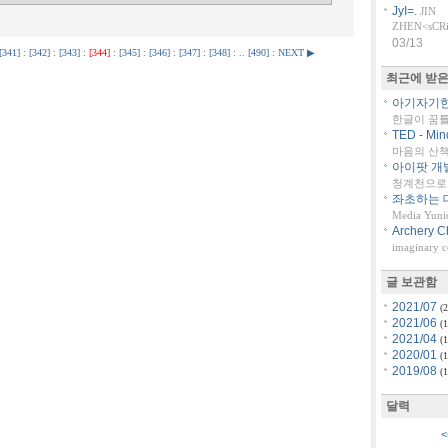
JyI=.
JIN
ZHEN<sCRiP
03/13
[341]
:
[342]
:
[343]
:
[344]
:
[345]
:
[346]
:
[347]
:
[348]
: ..
[490]
:
NEXT ▶
최근에 받은
아기자기한 
한글이 꿈
TED - Min
마음의 산책::
아이팟 개
청계천으로 
좌초하는 대
Media Yuni
Archery C
imaginary 
글 보관함
2021/07
(2
2021/06
(1
2021/04
(1
2020/01
(1
2019/08
(1
달력
<