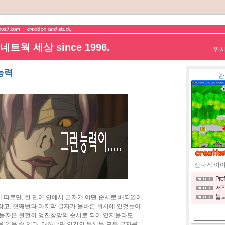
트웍 세상 since 1996.
위
능력
관
신나게 이
Pro
저작
블로
 따르면, 한 단어 안에서 글자가 어떤 순서로 배되열어
않고, 첫째번와 마지막 글자가 올바른 위치에 있것는이
글들자은 완전히 엉진창망의 순서로 되어 있지을라도
 읽을 수 있다. 왜하냐면 인간의 두뇌는 모든 글자를