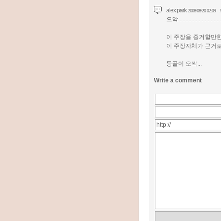
alex park
2008/08/20 02:09
으악..........................
이 주장을 증거할만한
이 주장자체가 근거로
등골이 오싹...
Write a comment