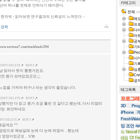
카테고리
 단어 하나를 전체로 인하식기 때이문다.
전체
(49
 한자씩 - 읽어보면 연구결과의 신뢰성이 느껴진다. -
메
프
신경학
다
아
공
/www.xevious7.com/trackback/204
기
Peo
시/
기
ODIFY/DELETE
REPLY
심
그냥 읽어서 뜻이 통했거든요.
Cre
 뭔가 섞여있었군요;;;;
공
 느낌을 가져야 하구나 라는 생각이 들었습니다.
태그목록
프로그래
ODIFY/DELETE
REPLY
 이상했지만 다 읽고 뭔가 조금 틀린 것 같다고 봤는데, 다시 띠엄띠
3D Prog
엉망. 희안하네요.
iPhone
FreshWat
IFY/DELETE
REPLY
 해갈게요 ^^
ap
밍 조언
엉망으로 해놨길래 눈에 다 눈에 띄잖아 .. 했는데
Neocell F
식
망이었군요 .. 'o')b
C#
Fr
래밍