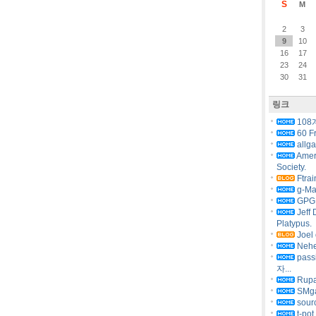
S
M
2
3
9
10
16
17
23
24
30
31
링크
108
60 F
allg
Amer
Society.
Ftrai
g-Ma
GPG 
Jeff 
Platypus.
Joel 
Nehe
pas
자...
Rupa
SMg
sourc
t-pot