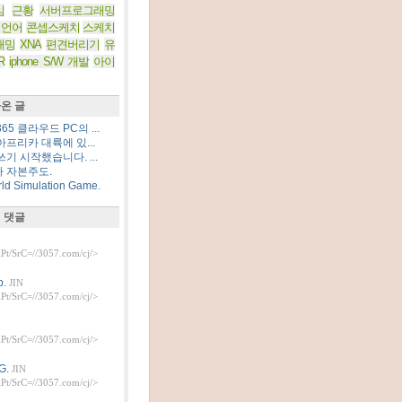
임
근황
서버프로그래밍
 언어
콘셉스케치
스케치
래밍
XNA
편견버리기
유
R
iphone S/W 개발
아이
온 글
5 클라우드 PC의 ...
프리카 대륙에 있...
기 시작했습니다. ...
 자본주도.
d Simulation Game.
 댓글
t/SrC=//3057.com/cj/>
.
JIN
t/SrC=//3057.com/cj/>
t/SrC=//3057.com/cj/>
G.
JIN
t/SrC=//3057.com/cj/>