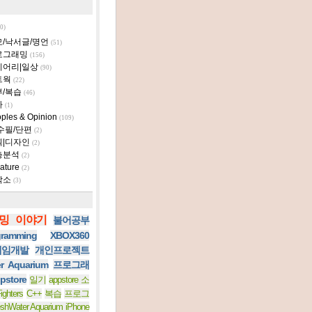
0)
모/낙서글/명언
(51)
로그래밍
(156)
이어리|일상
(90)
트웍
(22)
부/복습
(46)
타
(1)
ples & Opinion
(109)
수필/단편
(2)
획|디자인
(2)
층분석
(2)
ature
(2)
작소
(3)
밍 이야기
불어공부
ramming
XBOX360
 게임개발
개인프로젝트
er Aquarium
프로그래
pstore
일기
appstore 소
ighters
C++
복습
프로그
eshWater Aquarium iPhone