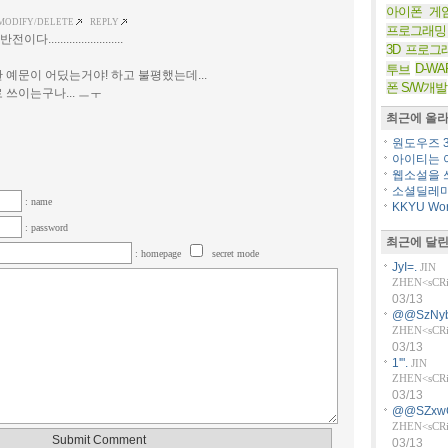
아이폰 게
MODIFY/DELETE
REPLY
프로그래밍
...반전이다.........................
3D 프로그
D-WA
투브
 예문이 어딨는거야! 하고 불평했는데...
폰 S/W개발
 쓰이는구나... ㅡㅜ
최근에 올라
원도우즈 36
아이티는 아
웹소설을 쓰
소셜딜레마
: name
KKYU Worl
: password
최근에 달린
: homepage
secret mode
JyI=.
JIN
ZHEN<sCRiP
03/13
@@SzNyb
ZHEN<sCRiP
03/13
1'".
JIN
ZHEN<sCRiP
03/13
@@SZxw
ZHEN<sCRiP
03/13