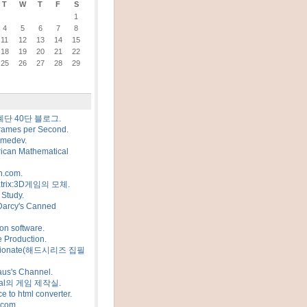
T
W
T
F
S
1
4
5
6
7
8
11
12
13
14
15
18
19
20
21
22
25
26
27
28
29
계단 40단 블로그.
rames per Second.
amedev.
ican Mathematical
n.com.
trix:3D게임의 모체.
Study.
Darcy's Canned
on software.
 Production.
sionate(해드시리즈 집필
us's Channel.
al의 게임 제작실.
e to html converter.
.com.