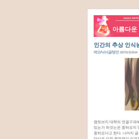
아름다운 네
인간의 추상 인식
메모/낙서글/명언
2007/01/18 09:44
캠릿브지 대학의 연결구과에
있는가 하것는은 중하요지 
중하요다고 한다. 나머지 
당신은 아무 문없제이 이것을