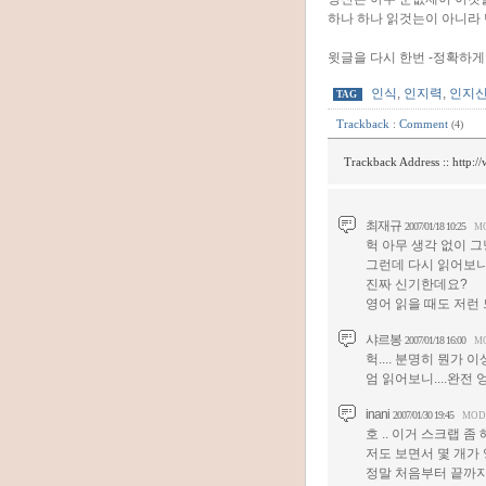
하나 하나 읽것는이 아니라
윗글을 다시 한번 -정확하게
인식
,
인지력
,
인지
TAG
Trackback
:
Comment
(4)
Trackback Address ::
http:/
최재규
2007/01/18 10:25
M
헉 아무 생각 없이 
그런데 다시 읽어보니깐
진짜 신기한데요?
영어 읽을 때도 저런
샤르봉
2007/01/18 16:00
M
헉.... 분명히 뭔가
엄 읽어보니....완전 
inani
2007/01/30 19:45
MOD
호 .. 이거 스크랩 좀
저도 보면서 몇 개가 
정말 처음부터 끝까지 엉