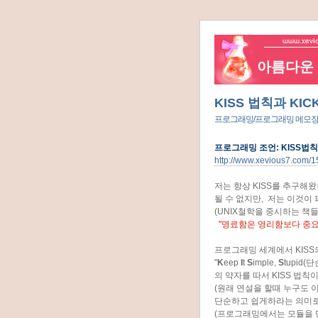
아름다운 네
KISS 법칙과 KICK
프로그래밍/프로그래밍 메모
프로그래밍 조언: KISS법칙
http://www.xevious7.com/1
저는 항상 KISS를 추구해
될 수 없지만, 저는 이것이
(UNIX철학을 중시하는 책
"명료함은 영리함보다 중요
프로그래밍 세계에서 KISS
''
K
eep
I
t
S
imple,
S
tupid
의 약자를 따서 KISS 법칙
(원래 연설을 할때 누구도 
단순하고 쉽게하라는 의미로
(프로그래밍에서는 모듈을 