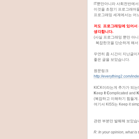
IT뿐만아니라 사회전반에서
이것을 초창기 프로그래머들
프로그래밍 세계에서는 어느
저도 프로그래밍에 있어서 
생각합니다.
(사실 프로그래밍 뿐만 아
복잡한것을 단순하게 해서 
우연히 좀 시간이 지난글이지
좋은 글을 보았습니다.
원문링크
http://everything2.com/in
KICK이라는게 추가가 되는
K
eep
I
t
C
omplicated and
(복잡하고 이해하기 힘들게..
여기서 KISS는 Keep it s
관련 부분만 발췌해 보았습
R: In your opinion, what is