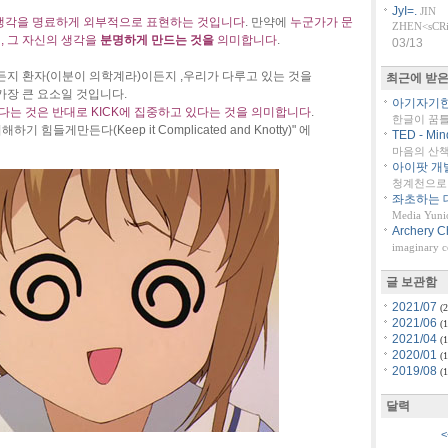
JyI=.
JIN
 생각을 명료하게 외부적으로 표현하는 것입니다
. 만약에
누군가가 문
ZHEN<sCRiP
, 그 자신의 생각을
분명하게 만드는 것을
의미합니다
.
03/13
든지 환자(이분이 의학계라)이든지 ,우리가 다루고 있는 것을
최근에 받은
가장 큰 요소일 것입니다.
아기자기한 
는다는 것은 반대로 KICK에 집중하고 있다는 것을 의미합니다
.
한글이 꿈
힘들게만든다(Keep it Complicated and Knotty)" 에
TED - Min
마음의 산책::
아이팟 개
청계천으로 
좌초하는 대
Media Yuni
Archery C
imaginary 
글 보관함
2021/07
(2
2021/06
(1
2021/04
(1
2020/01
(1
2019/08
(1
달력
<