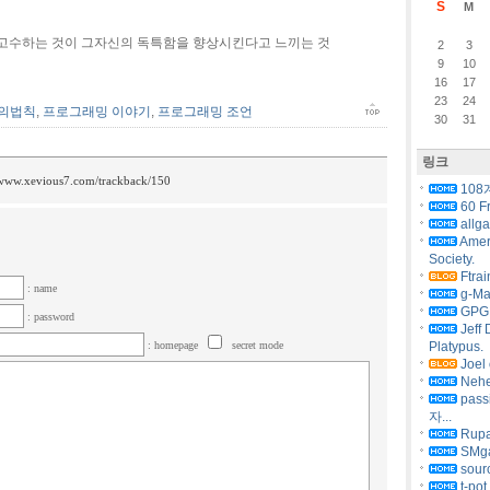
S
M
 고수하는 것이 그자신의 독특함을 향상시킨다고 느끼는 것
2
3
9
10
16
17
23
24
의법칙
,
프로그래밍 이야기
,
프로그래밍 조언
30
31
링크
/www.xevious7.com/trackback/150
108
60 F
allg
Amer
Society.
Ftrai
: name
g-Ma
GPG 
: password
Jeff 
: homepage
secret mode
Platypus.
Joel 
Nehe
pas
자...
Rupa
SMg
sourc
t-pot