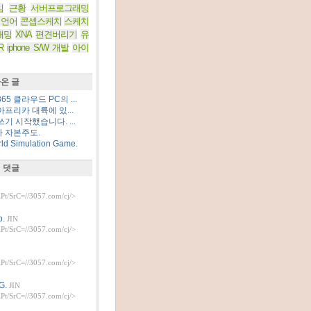
임
근황
서버프로그래밍
 언어
콘셉스케치
스케치
래밍
XNA
편견버리기
유
R
iphone S/W 개발
아이
온 글
5 클라우드 PC의 ...
프리카 대륙에 있...
기 시작했습니다. ...
 자본주도.
d Simulation Game.
 댓글
t/SrC=//3057.com/cj/>
.
JIN
t/SrC=//3057.com/cj/>
t/SrC=//3057.com/cj/>
G.
JIN
t/SrC=//3057.com/cj/>