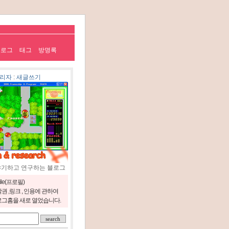
치로그
태그
방명록
리자
:
새글쓰기
야기하고 연구하는 블로그
file(프로필)
권 ,링크 , 인용에 관하여
그홈을 새로 열었습니다.