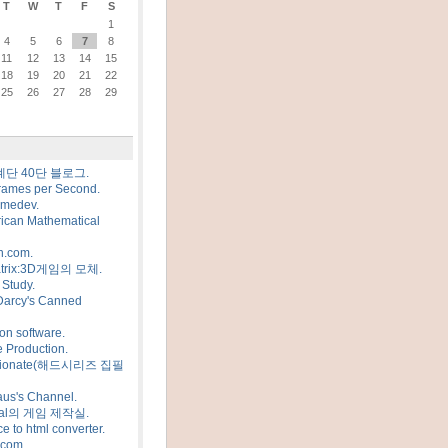
T
W
T
F
S
1
4
5
6
7
8
11
12
13
14
15
18
19
20
21
22
25
26
27
28
29
계단 40단 블로그.
rames per Second.
amedev.
ican Mathematical
n.com.
trix:3D게임의 모체.
Study.
Darcy's Canned
on software.
 Production.
sionate(해드시리즈 집필
us's Channel.
al의 게임 제작실.
e to html converter.
.com.