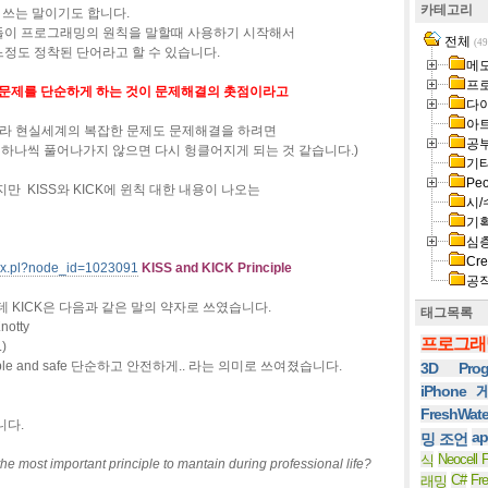
카테고리
 쓰는 말이기도 합니다.
이 프로그래밍의 원칙을 말할때 사용하기 시작해서
전체
(49
정도 정착된 단어라고 할 수 있습니다.
메
프
문제를 단순하게 하는 것이 문제해결의 촛점이라고
다
아
니라 현실세계의 복잡한 문제도 문제해결을 하려면
공
하나씩 풀어나가지 않으면 다시 헝클어지게 되는 것 같습니다.)
기
Peo
만 KISS와 KICK에 윈칙 대한 내용이 나오는
시/
기
심
Cre
dex.pl?node_id=1023091
KISS and KICK Principle
공
데 KICK은 다음과 같은 말의 약자로 쓰였습니다.
태그목록
K
notty
프로그래
)
imple and safe 단순하고 안전하게.. 라는 의미로 쓰여졌습니다.
3D Prog
iPhone
FreshWat
니다.
ap
밍 조언
Neocell F
식
 the most important principle to mantain during professional life?
C#
Fr
래밍