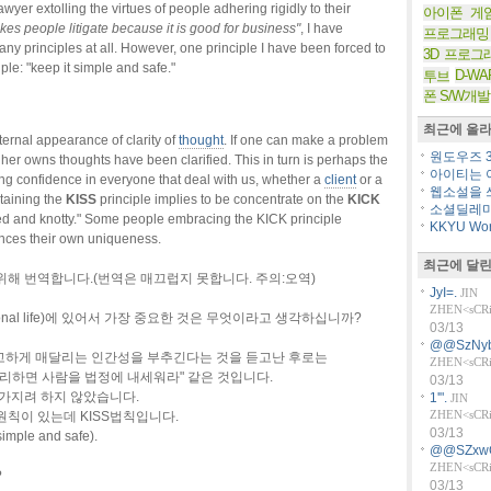
wyer extolling the virtues of people adhering rigidly to their
아이폰 게
kes people litigate because it is good for business"
, I have
프로그래밍
any principles at all. However, one principle I have been forced to
3D 프로그
ple: "keep it simple and safe."
D-WA
투브
폰 S/W개발
최근에 올라
xternal appearance of clarity of
thought
. If one can make a problem
원도우즈 36
r her owns thoughts have been clarified. This in turn is perhaps the
아이티는 아
ing confidence in everyone that deal with us, whether a
client
or a
웹소설을 쓰
ntaining the
KISS
principle implies to be concentrate on the
KICK
소셜딜레마
ated and knotty." Some people embracing the KICK principle
KKYU Worl
ances their own uniqueness.
최근에 달린
해 번역합니다.(번역은 매끄럽지 못합니다. 주의:오역)
JyI=.
JIN
ZHEN<sCRiP
sional life)에 있어서 가장 중요한 것은 무엇이라고 생각하십니까?
03/13
@@SzNyb
완고하게 매달리는 인간성을 부추긴다는 것을 듣고난 후로는
ZHEN<sCRiP
리하면 사람을 법정에 내세워라" 같은 것입니다.
03/13
 가지려 하지 않았습니다.
1'".
JIN
ZHEN<sCRiP
칙이 있는데 KISS법칙입니다.
03/13
ple and safe).
@@SZxw
ZHEN<sCRiP
?
03/13