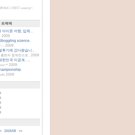
t/SrC=//3057.com/cj/>
 트랙백
아이폰 어항, 입체...
2009
틀
dboggling science.
2009
::
발후기에 갔다왔습니...
2009
흥한자 청계천으로..
한민국 이공계.. ...
2009
ous~*
hampionship.
2009
code
)
)
)
)
)
<
2026/08
>>