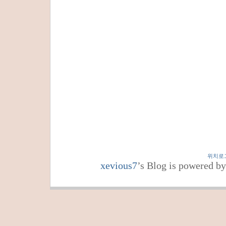
위치로
xevious7
’s Blog is powered b